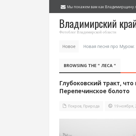
Мы покажем вам как Владимирщину 
Владимирский кра
Фотоблог Владимирской области
Новое
Новая песня про Муром:
BROWSING THE " ЛЕСА "
Глубоковский тракт, что
Перепечинское болото
Покров
,
Природа
19 ноября, 