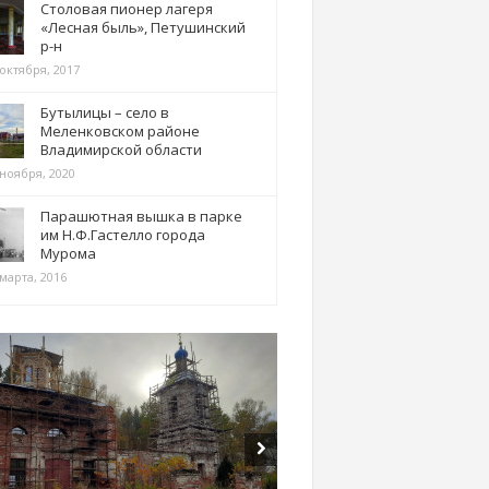
Столовая пионер лагеря
«Лесная быль», Петушинский
р-н
 октября, 2017
Бутылицы – село в
Меленковском районе
Владимирской области
 ноября, 2020
Парашютная вышка в парке
им Н.Ф.Гастелло города
Мурома
марта, 2016