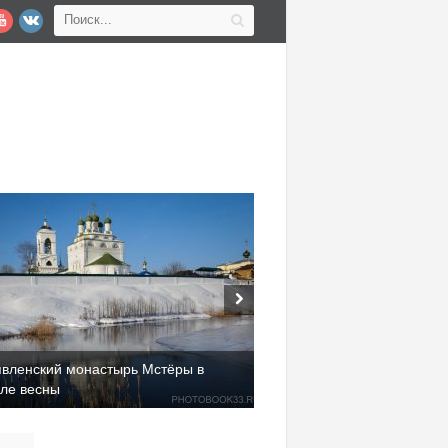
явленский монастырь Мстёры в
але весны