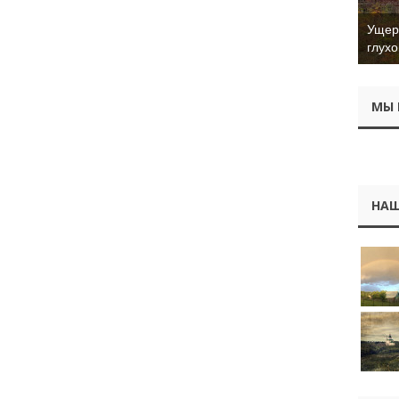
Ущер 
глухо
МЫ 
НАШ