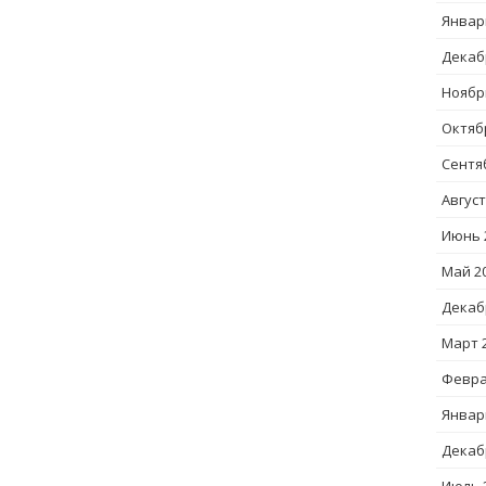
Январ
Декаб
Ноябр
Октяб
Сентя
Август
Июнь 
Май 2
Декаб
Март 
Февра
Январ
Декаб