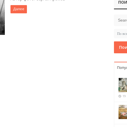
ПОИ
Далее
Пои
Попу
19