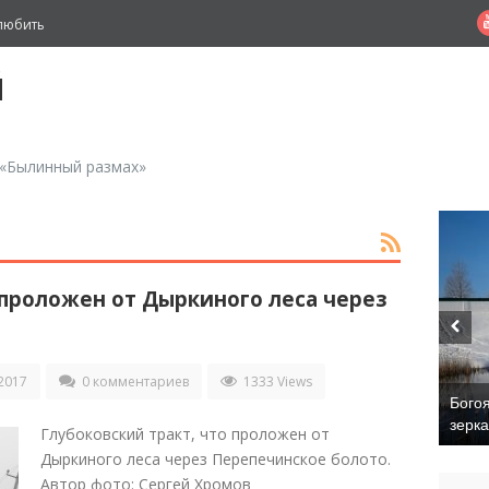
любить
й
 «Былинный размах»
 проложен от Дыркиного леса через
2017
0 комментариев
1333 Views
Бого
зерк
Глубоковский тракт, что проложен от
Дыркиного леса через Перепечинское болото.
Автор фото: Сергей Хромов