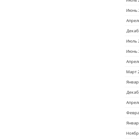
Июль 
Июнь 
Апрел
Декаб
Июль 
Июнь 
Апрел
Март 
Январ
Декаб
Апрел
Февра
Январ
Ноябр