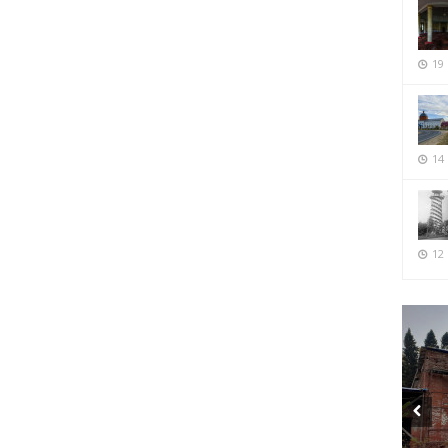
19
14
12 