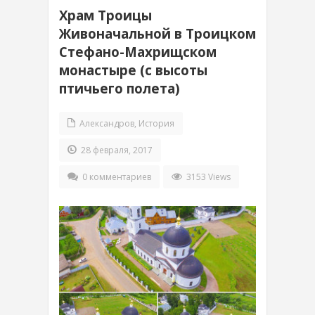
Храм Троицы
Живоначальной в Троицком
Стефано-Махрищском
монастыре (с высоты
птичьего полета)
Александров
,
История
28 февраля, 2017
0 комментариев
3153 Views