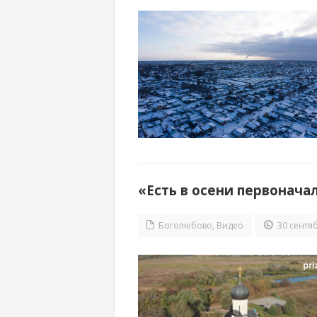
«Есть в осени первонача
Боголюбово
,
Видео
30 сентяб