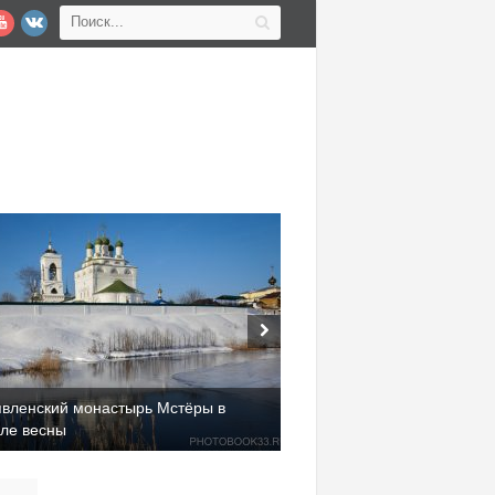
явленский монастырь Мстёры в
але весны