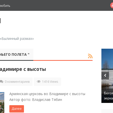
любить
й
 «Былинный размах»
ЧЬЕГО ПОЛЕТА "
ладимире с высоты
0 комментариев
1416 Views
Бого
Армянская церковь во Владимире с высоты
зерк
Автор фото: Владислав Тябин
Далее