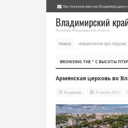
Мы покажем вам как Владимирщину 
Владимирский кра
Фотоблог Владимирской области
Новое
Новая песня про Муром:
BROWSING THE " С ВЫСОТЫ ПТИ
Армянская церковь во В
Владимир
31 июля, 2019