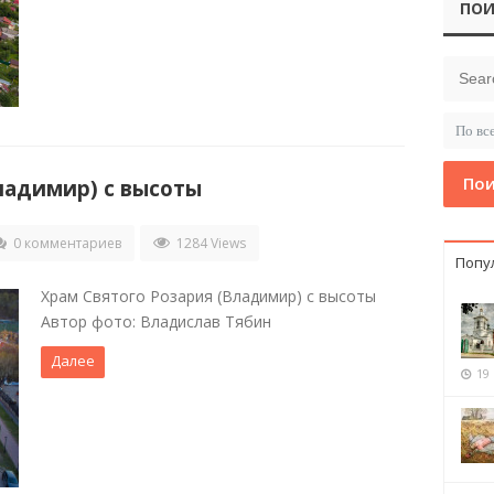
ПОИ
Пои
ладимир) с высоты
0 комментариев
1284 Views
Попу
Храм Святого Розария (Владимир) с высоты
Автор фото: Владислав Тябин
Далее
19