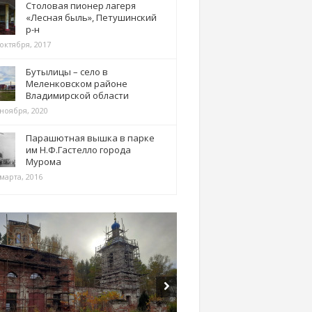
Столовая пионер лагеря
«Лесная быль», Петушинский
р-н
 октября, 2017
Бутылицы – село в
Меленковском районе
Владимирской области
 ноября, 2020
Парашютная вышка в парке
им Н.Ф.Гастелло города
Мурома
марта, 2016