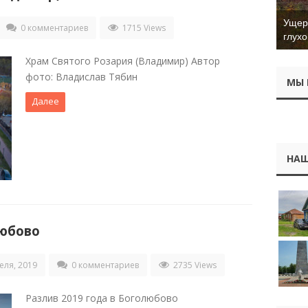
Ущер 
0 комментариев
1715 Views
глухо
Храм Святого Розария (Владимир) Автор
фото: Владислав Тябин
МЫ 
Далее
НАШ
любово
еля, 2019
0 комментариев
2735 Views
Разлив 2019 года в Боголюбово