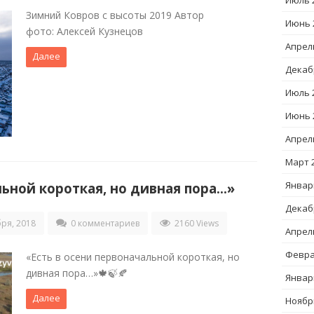
Июль 
Зимний Ковров с высоты 2019 Автор
Июнь 
фото: Алексей Кузнецов
Апрел
Далее
Декаб
Июль 
Июнь 
Апрел
Март 
Январ
льной короткая, но дивная пора…»
Декаб
ря, 2018
0 комментариев
2160 Views
Апрел
Февра
«Есть в осени первоначальной короткая, но
дивная пора…»🍁🍃🍂
Январ
Далее
Ноябр