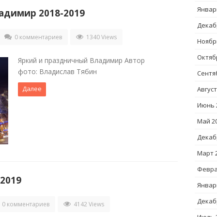
Январ
адимир 2018-2019
Декаб
0 комментариев
1340 Views
Ноябр
Октяб
Яркий и праздничный Владимир Автор
фото: Владислав Тябин
Сентя
Далее
Август
Июнь 
Май 2
Декаб
Март 
Февра
2019
Январ
Декаб
0 комментариев
4142 Views