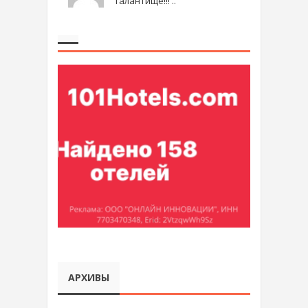
талантище!!! ..
АРХИВЫ