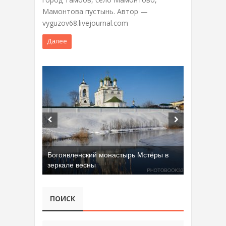
Мамонтова пустынь. Автор —
vyguzov68.livejournal.com
Далее
Богоявленский монастырь Мстёры в
зеркале весны
ПОИСК