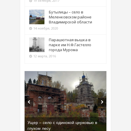
19 октября, 2017
Бутылицы – село в
Меленковском районе
Владимирской области
14 ноября, 2020
Парашютная вышка в
парке им Н.Ф.Гастелло
города Мурома
12 марта, 2016
Ущер – село с одинокой церковью в
глухом лесу