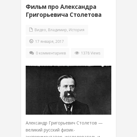
Фильм про Александра
Григорьевича Столетова
Видео
,
Владимир
,
История
17 января, 2017
0 комментариев
1378 Views
Александр Григорьевич Столетов —
великий русский физик-
экспериментатор, исследователь и