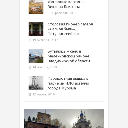
Жанровые картины
Виктора Бычкова
4 февраля, 2016
Столовая пионер лагеря
«Лесная быль»,
Петушинский р-н
19 октября, 2017
Бутылицы – село в
Меленковском районе
Владимирской области
14 ноября, 2020
Парашютная вышка в
парке им Н.Ф.Гастелло
города Мурома
12 марта, 2016