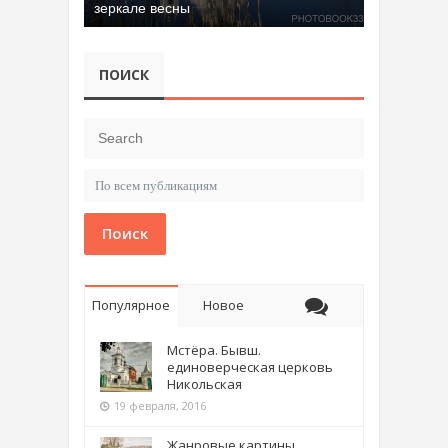
зеркале весны
Добрятинский карьер (д. Алферово)
ПОИСК
Поиск
Популярное
Новое
Мстёра. Бывш.
единоверческая церковь
Никольская
19 февраля, 2016
Жанровые картины