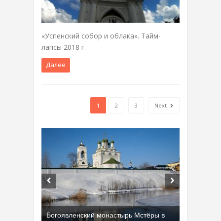
«Успенский собор и облака». Тайм-
лапсы 2018 г.
Далее
1
2
3
Next
Богоявленский монастырь Мстёры в