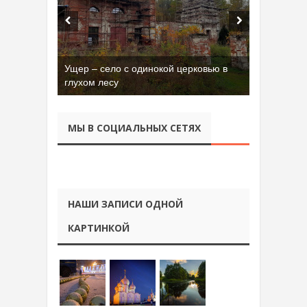
Ущер – село с одинокой церковью в
Бывшая танковая часть имени Сухэ-
глухом лесу
Батора во Владимире
МЫ В СОЦИАЛЬНЫХ СЕТЯХ
НАШИ ЗАПИСИ ОДНОЙ
КАРТИНКОЙ