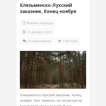
Клязьменско-Лухский
заказник. Конец ноября
Вязники
,
Природа
17 декабря, 2016
0 комментариев
1745 Views
Клязьменско-Лухский заказник. Конец
ноября. Уже темнело, но несмотря на
отсутствие света сосновый лес