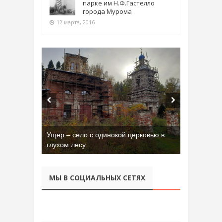
парке им Н.Ф.Гастелло
города Мурома
12 марта, 2016
Ущер – село с одинокой церковью в
Бывшая танковая часть имени Сухэ-
глухом лесу
Батора во Владимире
МЫ В СОЦИАЛЬНЫХ СЕТЯХ