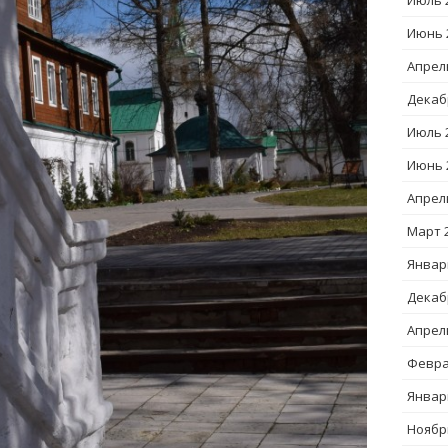
Июль 
Июнь 
Апрел
Декаб
Июль 
Июнь 
Апрел
Март 
Январ
Декаб
Апрел
Февра
Январ
Ноябр