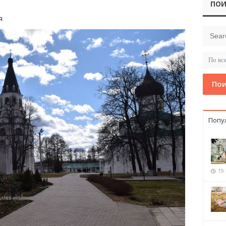
ПОИ
я
Пои
Попу
19