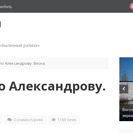
любить
й
 «Былинный размах»
по Александрову. Весна.
о Александрову.
Бого
зерк
0 комментариев
1789 Views