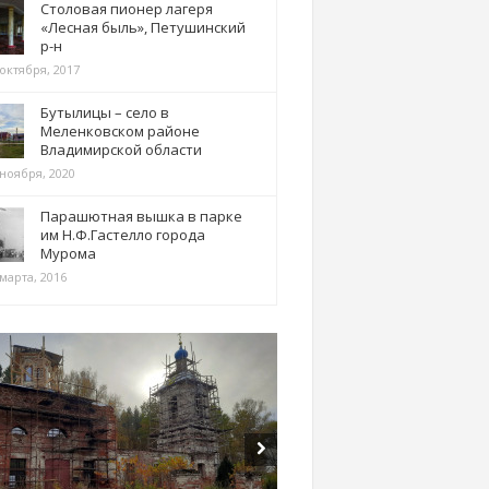
Столовая пионер лагеря
«Лесная быль», Петушинский
р-н
 октября, 2017
Бутылицы – село в
Меленковском районе
Владимирской области
 ноября, 2020
Парашютная вышка в парке
им Н.Ф.Гастелло города
Мурома
марта, 2016