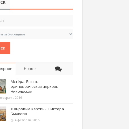
СК
ск
лярное
Новое
Мстёра. Бывш.
единоверческая церковь
Никольская
 февраля, 2016
Жанровые картины Виктора
Бычкова
4 февраля, 2016