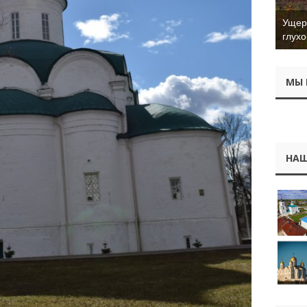
Ущер 
глухо
МЫ 
НАШ