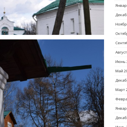
Январ
Декаб
Ноябр
Октяб
Сентя
Август
Июнь 
Май 2
Декаб
Март 
Февра
Январ
Декаб