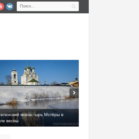
явленский монастырь Мстёры в
але весны