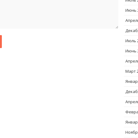
Июль 
Июнь 
Апрел
Декаб
Июль 
Июнь 
Апрел
Март 
Январ
Декаб
Апрел
Февра
Январ
Ноябр