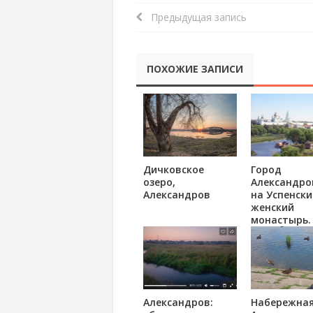
Предыдущая запись
ПОХОЖИЕ ЗАПИСИ
Дичковское
Город
озеро,
Александро
Александров
на Успенски
женский
монастырь.
Владимирск
губерния, 19
(фото С.М.
Прокудина-
Горского)
Александров:
Набережная 