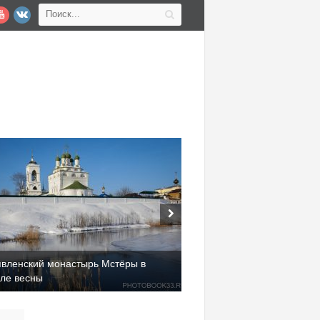
явленский монастырь Мстёры в
але весны