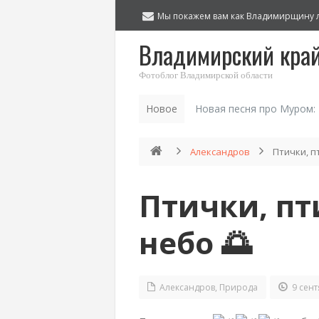
Мы покажем вам как Владимирщину 
Владимирский кра
Фотоблог Владимирской области
Новое
Новая песня про Муром:
Александров
Птички, п
Птички, пт
небо 🌅
Александров
,
Природа
9 сент