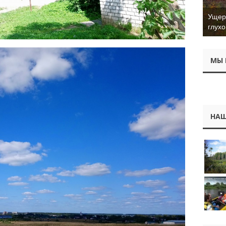
Ущер 
глухо
МЫ 
НАШ