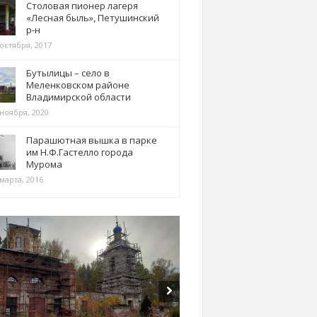
Столовая пионер лагеря
«Лесная быль», Петушинский
р-н
 октября, 2017
Бутылицы – село в
Меленковском районе
Владимирской области
 ноября, 2020
Парашютная вышка в парке
им Н.Ф.Гастелло города
Мурома
марта, 2016