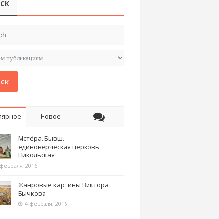
СК
ск
лярное
Новое
Мстёра. Бывш.
единоверческая церковь
Никольская
 февраля, 2016
Жанровые картины Виктора
Бычкова
4 февраля, 2016