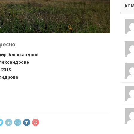
КОМ
ресно:
мир-Александров
Александрове
.2018
андрове