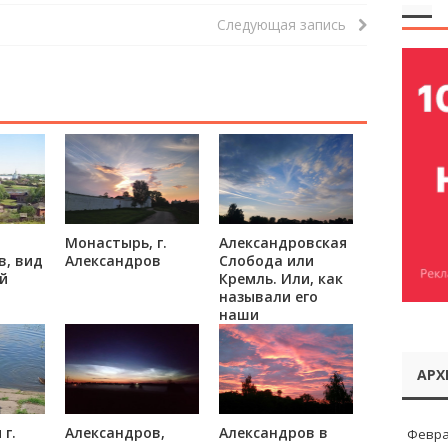
Следующая запись
Монастырь, г.
Александровская
в, вид
Александров
Слобода или
й
Кремль. Или, как
называли его
наши
ая
деревенские
11 г.
стлрожилы —
Ляксандров.
АРХ
г.
Александров,
Александров в
Февра