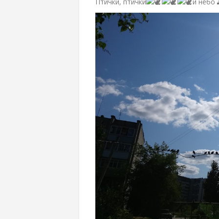
Птички, птички
и небо 