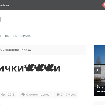
любить
й
 «Былинный размах»
тички🕊🕊🕊и небо 🌅
ички🕊🕊🕊и
Бого
зерк
ября, 2018
0 комментариев
2417 Views