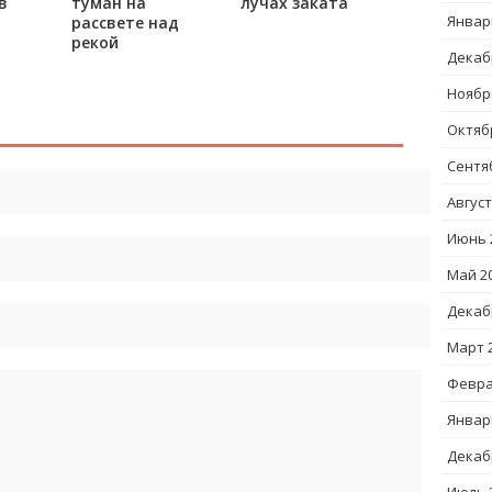
в
туман на
лучах заката
Январ
рассвете над
рекой
Декаб
Ноябр
Октяб
Сентя
Август
Июнь 
Май 2
Декаб
Март 
Февра
Январ
Декаб