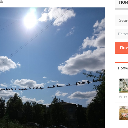
🌅
ПОИ
Пои
Попу
19