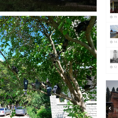
19
14
12 