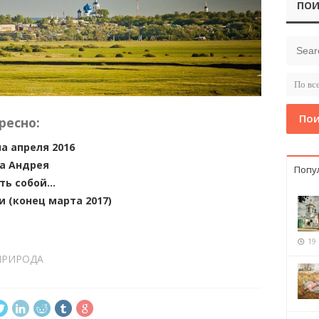
ПОИ
Пои
ресно:
а апреля 2016
ва Андрея
Попу
ыть собой…
 (конец марта 2017)
19
ПРИРОДА