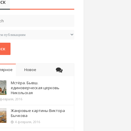
СК
ск
лярное
Новое
Мстёра. Бывш.
единоверческая церковь
Никольская
 февраля, 2016
Жанровые картины Виктора
Бычкова
4 февраля, 2016