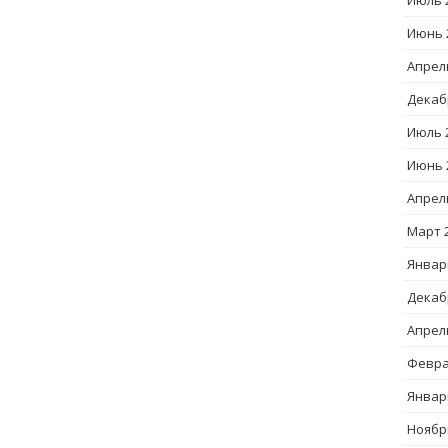
Июль 
Июнь 
Апрел
Декаб
Июль 
Июнь 
Апрел
Март 
Январ
Декаб
Апрел
Февра
Январ
Ноябр