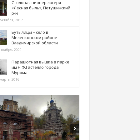
Столовая пионер лагеря
«Лесная быль», Петушинский
р-н
 октября, 2017
Бутылицы – село в
Меленковском районе
Владимирской области
 ноября, 2020
Парашютная вышка в парке
им Н.Ф.Гастелло города
Мурома
марта, 2016