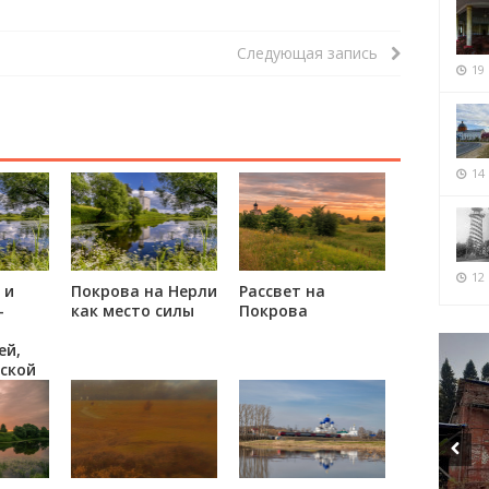
Следующая запись
19
14
12 
 и
Покрова на Нерли
Рассвет на
-
как место силы
Покрова
ей,
ской
есто