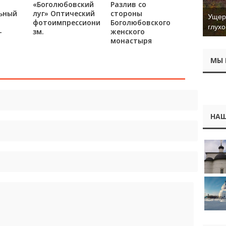
«Боголюбовский
Разлив со
ьный
луг» Оптический
стороны
Ущер 
фотоимпрессиони
Боголюбовского
глухо
-
зм.
женского
монастыря
МЫ 
НАШ