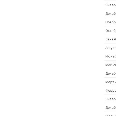
Январ
Декаб
Ноябр
Октяб
Сентя
Август
Июнь 
Май 2
Декаб
Март 
Февра
Январ
Декаб