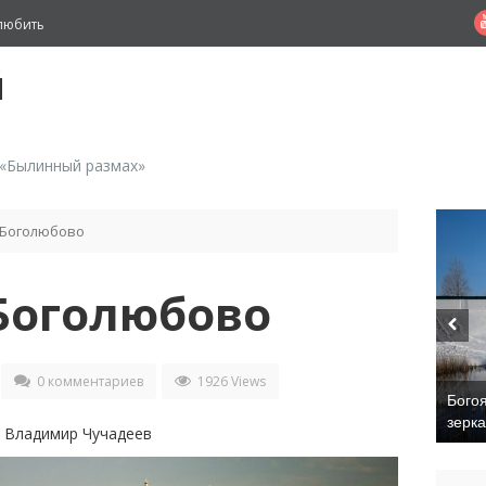
любить
й
 «Былинный размах»
Боголюбово
Боголюбово
0 комментариев
1926 Views
Бого
зерк
:
Владимир Чучадеев