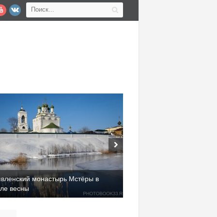
явленский монастырь Мстёры в
але весны