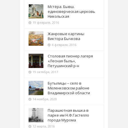
Мстёра. Бывш.
единоверческая церковь
Никольская
19 февраля, 2016
Жанровые картины
Виктора Бычкова
4 февраля, 2016
Столовая пионер лагеря
«Лесная быль»,
Петушинский р-н
19 октября, 2017
Бутылицы – село в
Меленковском районе
Владимирской области
14 ноября, 2020
Парашютная вышка в
парке им Н.Ф.Гастелло
города Мурома
12 марта, 2016