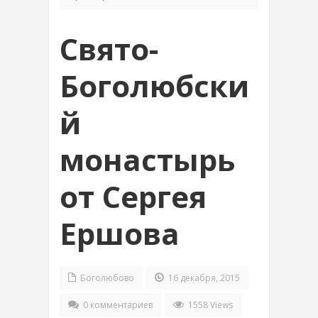
Свято-
Боголюбски
й
монастырь
от Сергея
Ершова
Боголюбово
16 декабря, 2015
0 комментариев
1558 Views