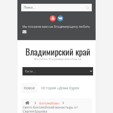
Мы покажем вам как Владимирщину любить
Владимирский край
Фотоблог Владимирской области
Новое
История «Дома Куренкова» в Коврове по
Боголюбово
Свято-Боголюбский монастырь от
Сергея Ершова