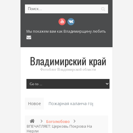
Мы покажем вам как Владимирщину любить
Владимирский край
Фотоблог Владимирской области
Новое
Пожарная каланча города Коврова
Боголюбово
ВПЕЧАТЛЯЕТ: Церковь Покрова На
Нерли