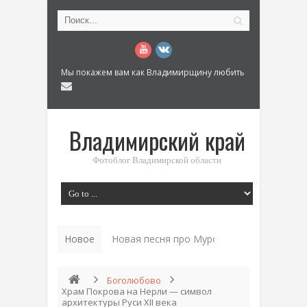
Мы покажем вам как Владимирщину любить
Владимирский край
Фотоблог Владимирской области
Новое
Новая песня про Муром: «Былинный разм
Боголюбово
Храм Покрова на Нерли — символ
архитектуры Руси XII века