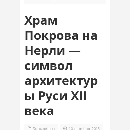
Храм
Покрова на
Нерли —
символ
архитектур
ы Руси XII
века
Боголюбово
10 сентября, 2015