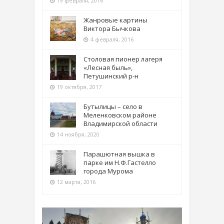
19 февраля, 2016
Жанровые картины
Виктора Бычкова
4 февраля, 2016
Столовая пионер лагеря
«Лесная быль»,
Петушинский р-н
19 октября, 2017
Бутылицы – село в
Меленковском районе
Владимирской области
14 ноября, 2020
Парашютная вышка в
парке им Н.Ф.Гастелло
города Мурома
12 марта, 2016