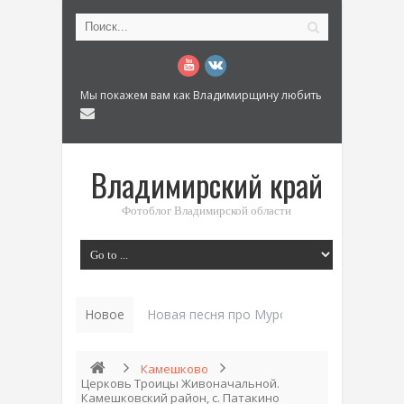
Мы покажем вам как Владимирщину любить
Владимирский край
Фотоблог Владимирской области
Новое
История «Дома Куренкова» в Коврове по
Камешково
Церковь Троицы Живоначальной.
Камешковский район, с. Патакино