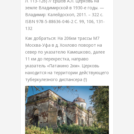
Л. 113-126) // Ершов А.Л. Церковь на
земле Владимирской в 1930-е годы. —
Владимир: Калейдоскоп, 2011. – 322 с.
ISBN 978-5-88636-046-2 С. 99, 106, 131-
132
Как добраться: На 206км трассы М7
Москва-Уфа в д. Хохлово поворот на
север по указателю Камешково, далее
11 км до перекрестка, направо
указатель «Патакино 2км». Церковь
находится на территории действующего
туберкулезного диспансера (!)