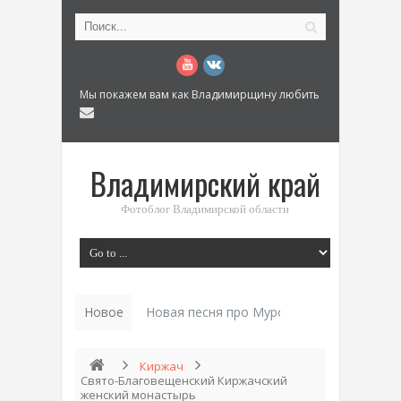
Мы покажем вам как Владимирщину любить
Владимирский край
Фотоблог Владимирской области
Новое
Новая песня про Муром: «Былинный разм
Киржач
Свято-Благовещенский Киржачский
женский монастырь