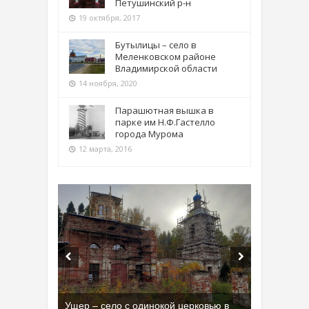
Петушинский р-н
19 октября, 2017
Бутылицы – село в
Меленковском районе
Владимирской области
14 ноября, 2020
Парашютная вышка в
парке им Н.Ф.Гастелло
города Мурома
12 марта, 2016
Ущер – село с одинокой церковью в