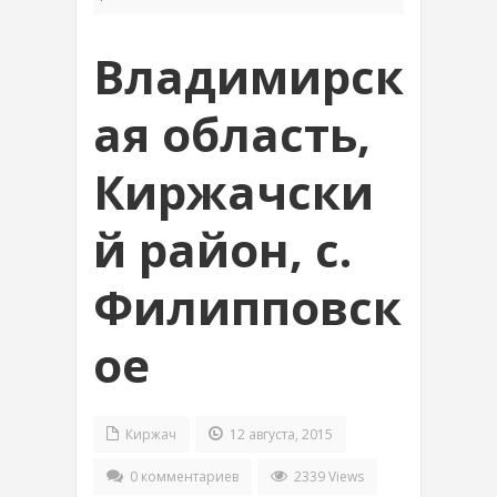
Владимирск
ая область,
Киржачски
й район, с.
Филипповск
ое
Киржач
12 августа, 2015
0 комментариев
2339 Views