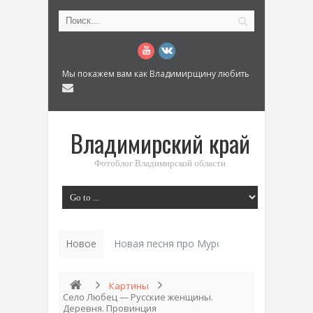
Мы покажем вам как Владимирщину любить
Владимирский край
Фотоблог Владимирской области
Новое
История «Дома Курен_
Картины
Село Любец — Русские женщины.
Деревня. Провинция