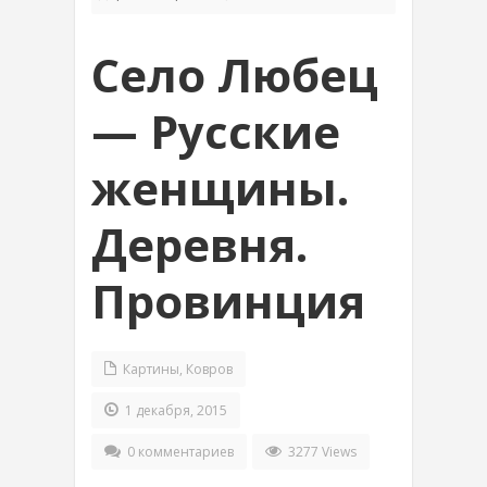
Село Любец
— Русские
женщины.
Деревня.
Провинция
Картины
,
Ковров
1 декабря, 2015
0 комментариев
3277 Views