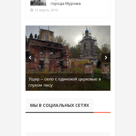
города Мурома
12 марта, 2016
Ущер – село с одинокой церковью в
Бывшая танковая часть имени Сухэ-
глухом лесу
Батора во Владимире
МЫ В СОЦИАЛЬНЫХ СЕТЯХ