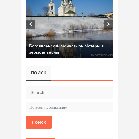
Богоявленский монастырь Мстёры в
зеркале весны
Добрятинский карьер (д. Алферово)
ПОИСК
Поиск