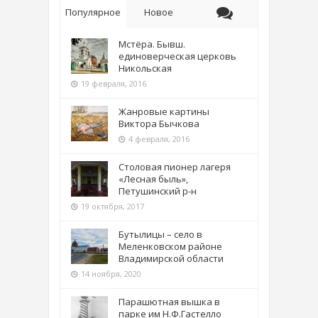
Популярное
Новое
Мстёра. Бывш.
единоверческая церковь
Никольская
19 февраля, 2016
Жанровые картины
Виктора Бычкова
4 февраля, 2016
Столовая пионер лагеря
«Лесная быль»,
Петушинский р-н
19 октября, 2017
Бутылицы – село в
Меленковском районе
Владимирской области
14 ноября, 2020
Парашютная вышка в
парке им Н.Ф.Гастелло