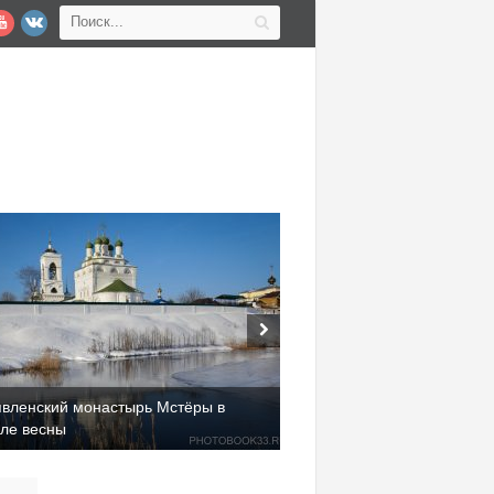
явленский монастырь Мстёры в
але весны