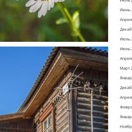
Июль 
Июнь 
Апрел
Декаб
Июль 
Июнь 
Апрел
Март 
Январ
Декаб
Апрел
Февра
Январ
Ноябр