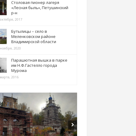
Столовая пионер лагеря
«Лесная быль», Петушинский
р-н
 октября, 2017
Бутылицы – село в
Меленковском районе
Владимирской области
 ноября, 2020
Парашютная вышка в парке
им Н.Ф.Гастелло города
Мурома
марта, 2016