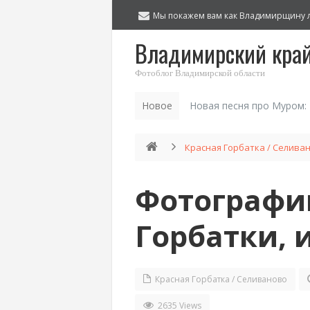
Мы покажем вам как Владимирщину 
Владимирский кра
Фотоблог Владимирской области
Новое
Новая песня про Муром:
Красная Горбатка / Селива
Фотографи
Горбатки, 
Красная Горбатка / Селиваново
2635 Views