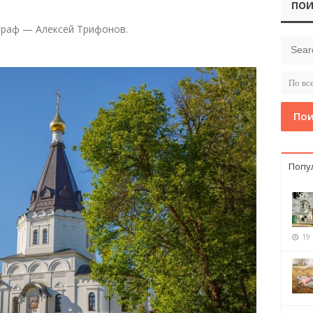
ПОИ
граф — Алексей Трифонов.
Пои
Попу
19