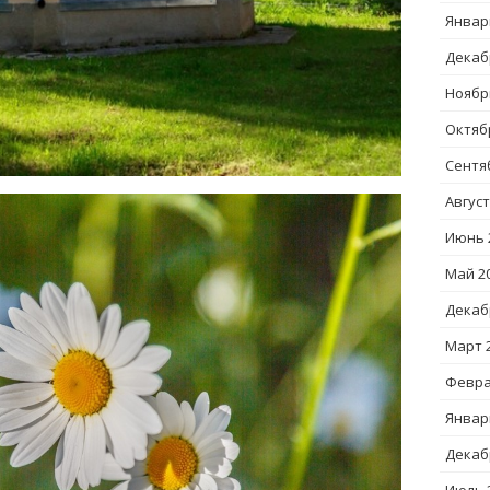
Январ
Декаб
Ноябр
Октяб
Сентя
Август
Июнь 
Май 2
Декаб
Март 
Февра
Январ
Декаб