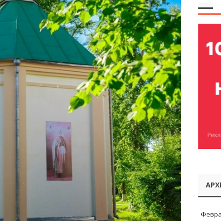
АРХ
Февра