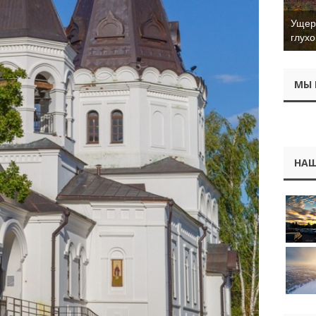
Ущер 
глухо
МЫ 
НАШ