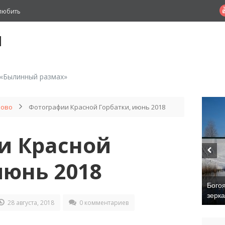
любить
й
 «Былинный размах»
ново
Фотографии Красной Горбатки, июнь 2018
и Красной
июнь 2018
Бого
зерк
28 августа, 2018
0 комментариев