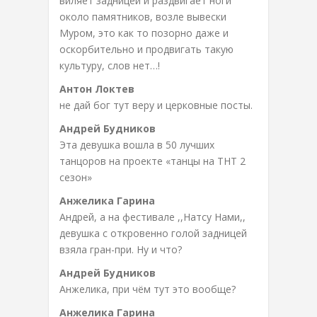
виляет задницей и раздвигает ноги
около памятников, возле вывески
Муром, это как то позорно даже и
оскорбительно и продвигать такую
культуру, слов нет…!
Антон Локтев
не дай бог тут веру и церковные посты.
Андрей Будников
Эта девушка вошла в 50 лучших
танцоров на проекте «танцы на ТНТ 2
сезон»
Анжелика Гарина
Андрей, а на фестивале ,,Натсу Нами,,
девушка с откровенно голой задницей
взяла гран-при. Ну и что?
Андрей Будников
Анжелика, при чём тут это вообще?
Анжелика Гарина