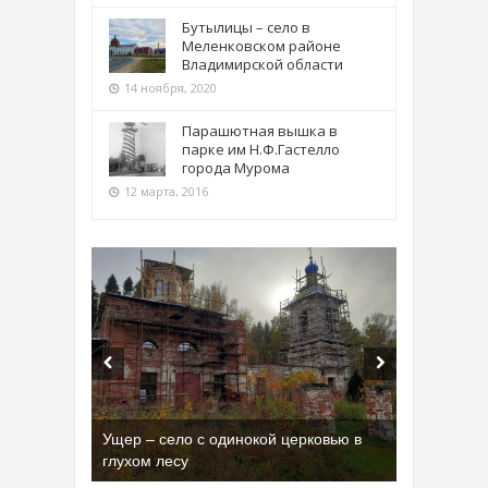
Бутылицы – село в
Меленковском районе
Владимирской области
14 ноября, 2020
Парашютная вышка в
парке им Н.Ф.Гастелло
города Мурома
12 марта, 2016
Бывшая танковая часть имени Сухэ-
Батора во Владимире