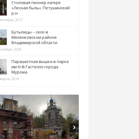
Столовая пионер лагеря
«Лесная быль», Петушинский
р-н
 октября, 2017
Бутылицы – село в
Меленковском районе
Владимирской области
 ноября, 2020
Парашютная вышка в парке
им Н.Ф.Гастелло города
Мурома
марта, 2016