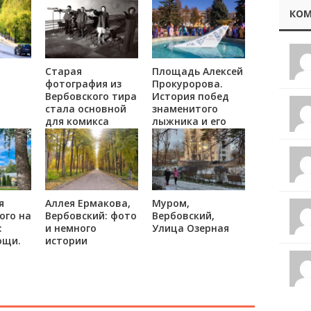
КОМ
Старая
Площадь Алексей
фотография из
Прокуророва.
Вербовского тира
История побед
стала основной
знаменитого
для комикса
лыжника и его
судьба.
я
Аллея Ермакова,
Муром,
ого на
Вербовский: фото
Вербовский,
:
и немного
Улица Озерная
ощи.
истории