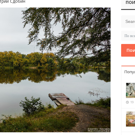
трий Сдобин
ПОИ
Пои
Попу
19