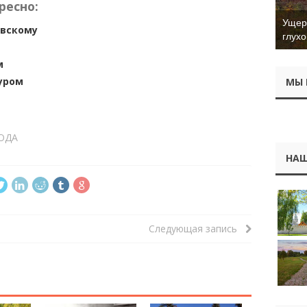
ресно:
Ущер 
овскому
глухо
м
уром
МЫ 
ОДА
НАШ
Следующая запись