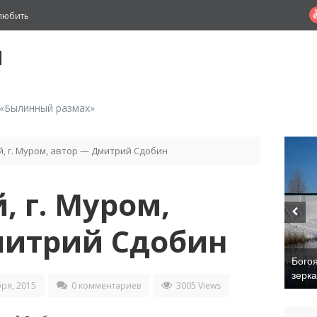
любить
й
 «Былинный размах»
, г. Муром, автор — Дмитрий Сдобин
, г. Муром,
митрий Сдобин
Бого
зерк
ря, 2015
0 комментариев
3005 Views