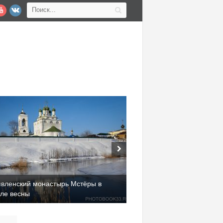
явленский монастырь Мстёры в
але весны