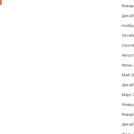
Январ
Декаб
Ноябр
Октяб
Сентя
Август
Июнь 
Май 2
Декаб
Март 
Февра
Январ
Декаб