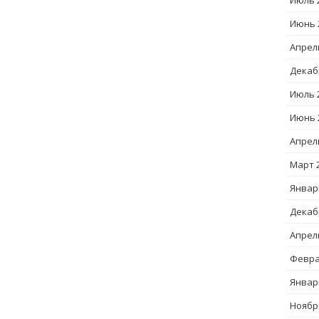
Июль 
Июнь 
Апрел
Декаб
Июль 
Июнь 
Апрел
Март 
Январ
Декаб
Апрел
Февра
Январ
Ноябр