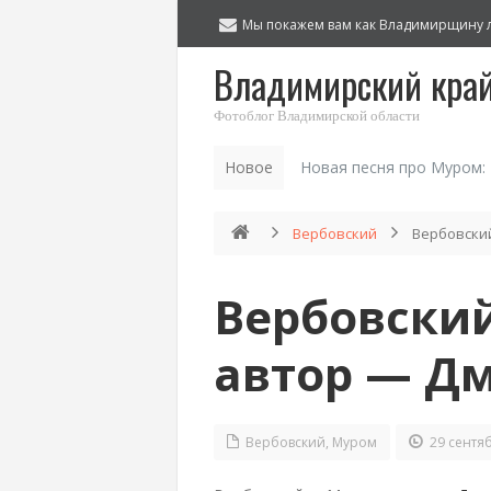
Мы покажем вам как Владимирщину 
Владимирский кра
Фотоблог Владимирской области
Новое
Новая песня про Муром:
Вербовский
Вербовский
Вербовский
автор — Д
Вербовский
,
Муром
29 сентяб