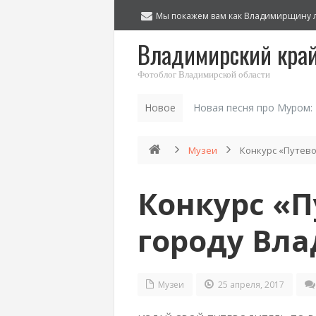
Мы покажем вам как Владимирщину 
Владимирский кра
Фотоблог Владимирской области
Новое
Новая песня про Муром:
Музеи
Конкурс «Путево
Конкурс «П
городу Вл
Музеи
25 апреля, 2017