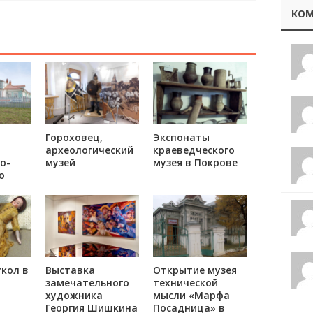
КОМ
Гороховец,
Экспонаты
археологический
краеведческого
о-
музей
музея в Покрове
о
бови
я» в
кол в
Выставка
Открытие музея
замечательного
технической
художника
мысли «Марфа
Георгия Шишкина
Посадница» в