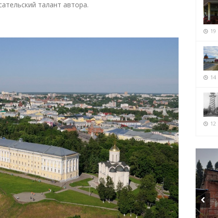
сательский талант автора.
19
14
12 