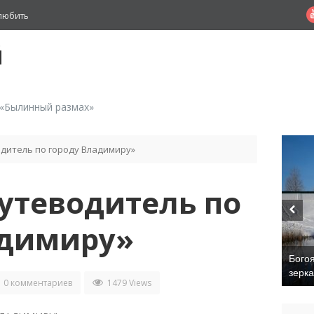
любить
й
 «Былинный размах»
дитель по городу Владимиру»
утеводитель по
адимиру»
Бого
зерк
0 комментариев
1479 Views