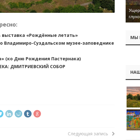
Ущер 
глухо
ресно:
ь выставка «Рождённые летать»
МЫ 
во Владимиро-Cуздальском музее-заповеднике
а» (ко Дню Рождения Пастернака)
ВЕКА: ДМИТРИЕВСКИЙ СОБОР
НАШ
Следующая запись