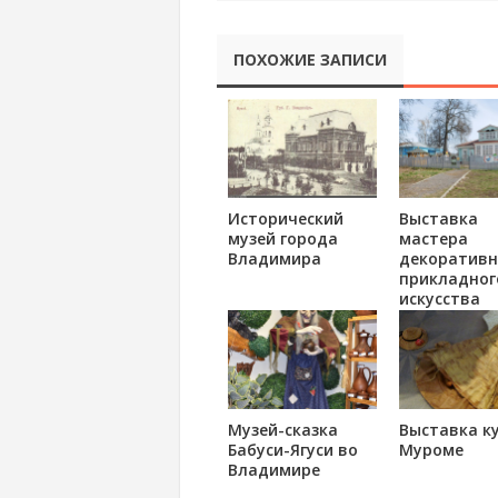
ПОХОЖИЕ ЗАПИСИ
Исторический
Выставка
музей города
мастера
Владимира
декоративн
прикладног
искусства
Ляховой Лю
Ивановны
«Мастер и
подмастерь
Гороховце
Музей-сказка
Выставка ку
Бабуси-Ягуси во
Муроме
Владимире