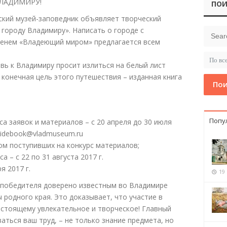
ВЛАДИМИРУ!
ПОИ
кий музей-заповедник объявляет творческий
 городу Владимиру». Написать о городе с
менем «Владеющий миром» предлагается всем
вь к Владимиру просит излиться на белый лист
ь конечная цель этого путешествия – изданная книга
Пои
Попу
са заявок и материалов – с 20 апреля до 30 июля
guidebook@vladmuseum.ru
ом поступивших на конкурс материалов;
а – с 22 по 31 августа 2017 г.
 2017 г.
19
 победителя доверено известным во Владимире
 родного края. Это доказывает, что участие в
настоящему увлекательное и творческое! Главный
аться ваш труд, – не только знание предмета, но