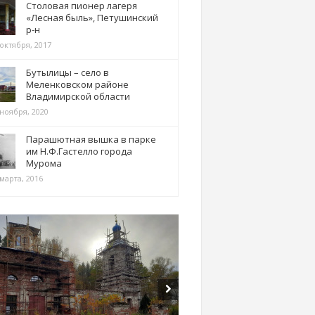
Столовая пионер лагеря
«Лесная быль», Петушинский
р-н
 октября, 2017
Бутылицы – село в
Меленковском районе
Владимирской области
 ноября, 2020
Парашютная вышка в парке
им Н.Ф.Гастелло города
Мурома
марта, 2016