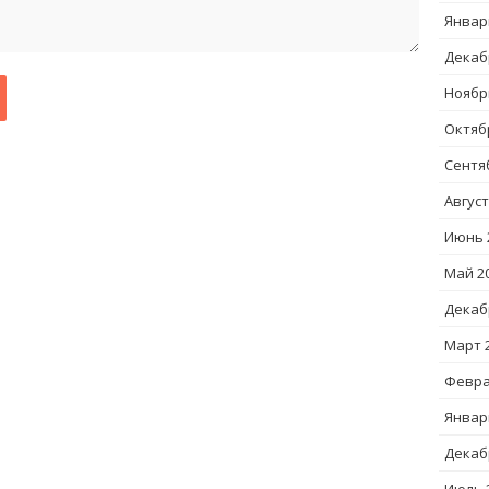
Январ
Декаб
Ноябр
Октяб
Сентя
Август
Июнь 
Май 2
Декаб
Март 
Февра
Январ
Декаб