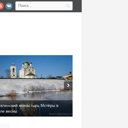
явленский монастырь Мстёры в
але весны