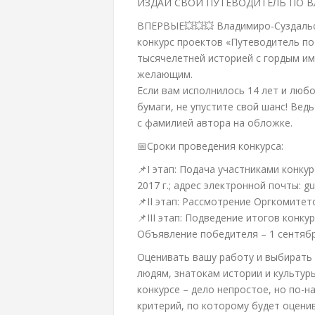
ИЗДАЙ СВОЙ ПУТЕВОДИТЕЛЬ ПО 
ВПЕРВЫЕ💥💥💥 Владимиро-Суздальс
конкурс проектов «Путеводитель по
тысячелетней историей с гордым и
желающим.
Если вам исполнилось 14 лет и любо
бумаги, не упустите свой шанс! Вед
с фамилией автора на обложке.
📅Сроки проведения конкурса:
📌I этап: Подача участниками конкур
2017 г.; адрес электронной почты: 
📌II этап: Рассмотрение Оргкомитет
📌III этап: Подведение итогов конкурс
Объявление победителя – 1 сентября
Оценивать вашу работу и выбирать
людям, знатокам истории и культуры
конкурсе – дело непростое, но по-
критерий, по которому будет оценив