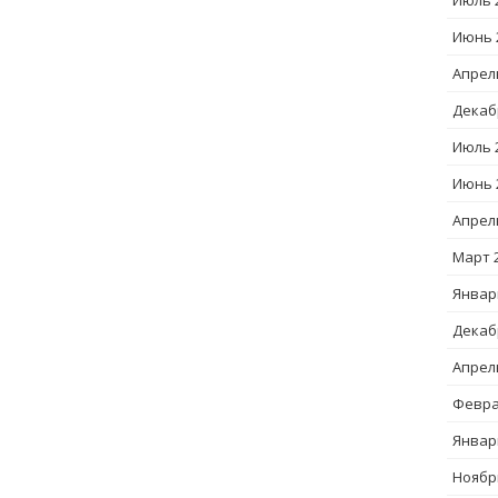
Июль 
Июнь 
Апрел
Декаб
Июль 
Июнь 
Апрел
Март 
Январ
Декаб
Апрел
Февра
Январ
Ноябр