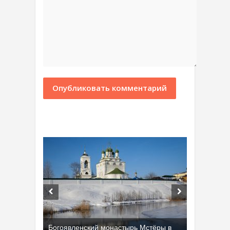
Богоявленский монастырь Мстёры в