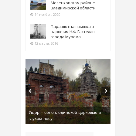
Меленковском районе
Владимирской области
14 ноября, 2020
Парашютная вышка в
парке им Н.Ф.Гастелло
города Мурома
12 марта, 2016
Ущер – село с одинокой церковью в
Бывшая танковая часть имени Сухэ-
глухом лесу
Батора во Владимире