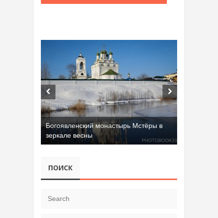
Богоявленский монастырь Мстёры в
зеркале весны
Добрятинский карьер (д. Алферово)
ПОИСК