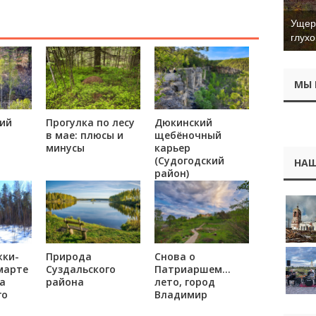
Ущер 
глухо
МЫ 
ий
Прогулка по лесу
Дюкинский
в мае: плюсы и
щебёночный
минусы
карьер
(Судогодский
НАШ
район)
жки-
Природа
Снова о
марте
Суздальского
Патриаршем…
ка
района
лето, город
го
Владимир