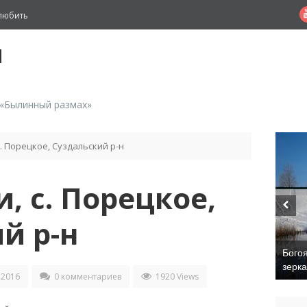
любить
й
 «Былинный размах»
с. Порецкое, Суздальский р-н
, с. Порецкое,
й р-н
Бого
зерк
 2016
0 комментариев
1920 Views