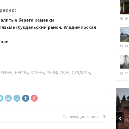
ресно:
19
залитые берега Каменки
Клязьме (Суздальский район, Владимирская
дале
14
,
ЗИМА
,
НЕРЛЬ
,
ОСЕНЬ
,
РЕКИ
,
СЕЛА
,
СУЗДАЛЬ
,
12 
Следующая запись