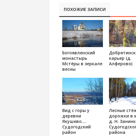
ПОХОЖИЕ ЗАПИСИ
Богоявленский
Добрятинск
монастырь
карьер (д.
Мстёры в зеркале
Алферово)
весны
Вид с горы у
Лесные стё
деревни
дорожки в 
Якушево….
д. Н. Занин
Судогодский
Судогодско
район
района