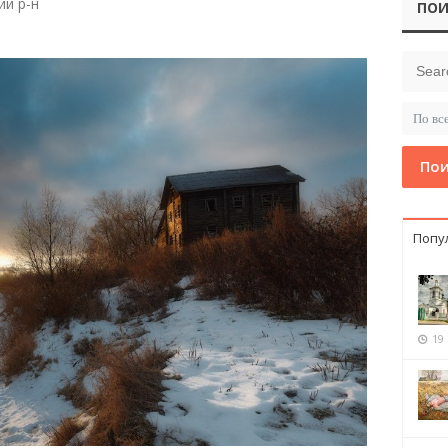
ий р-н
ПОИ
Пои
Попу
19