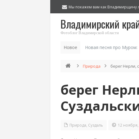
Мы покажем вам как Владимирщину 
Владимирский кра
Фотоблог Владимирской области
Новое
Новая песня про Муром:
Природа
берег Нерли, 
берег Нерли
Суздальски
Природа
,
Суздаль
12 ноября,