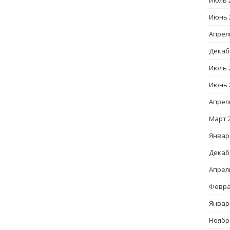
Июль 
Июнь 
Апрел
Декаб
Июль 
Июнь 
Апрел
Март 
Январ
Декаб
Апрел
Февра
Январ
Ноябр