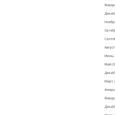
Январ
Декаб
Ноябр
Октяб
Сентя
Август
Июнь 
Май 2
Декаб
Март 
Февра
Январ
Декаб