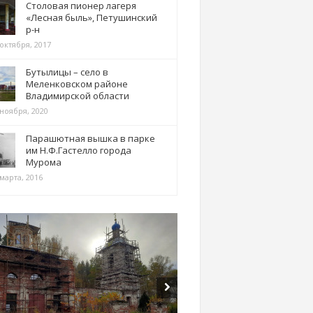
Столовая пионер лагеря
«Лесная быль», Петушинский
р-н
 октября, 2017
Бутылицы – село в
Меленковском районе
Владимирской области
 ноября, 2020
Парашютная вышка в парке
им Н.Ф.Гастелло города
Мурома
марта, 2016