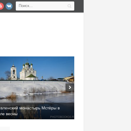
явленский монастырь Мстёры в
але весны