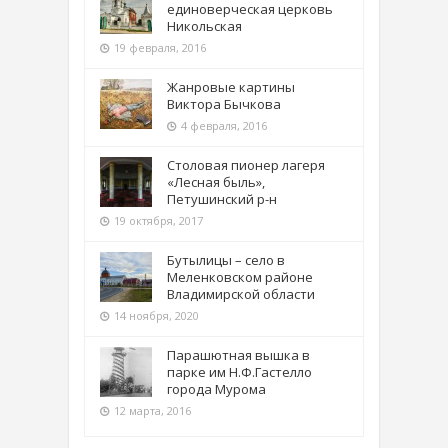
единоверческая церковь
Никольская
19 февраля, 2016
Жанровые картины
Виктора Бычкова
4 февраля, 2016
Столовая пионер лагеря
«Лесная быль»,
Петушинский р-н
19 октября, 2017
Бутылицы – село в
Меленковском районе
Владимирской области
14 ноября, 2020
Парашютная вышка в
парке им Н.Ф.Гастелло
города Мурома
12 марта, 2016