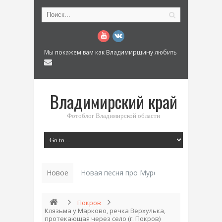
Мы покажем вам как Владимирщину любить
Владимирский край
Фотоблог Владимирской области
Новое
Новая песня про Муром: «Былинный разм
Покров
Клязьма у Марково, речка Верхулька,
протекающая через село (г. Покров)