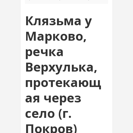
Клязьма у
Марково,
речка
Верхулька,
протекающ
ая через
село (г.
Покров)