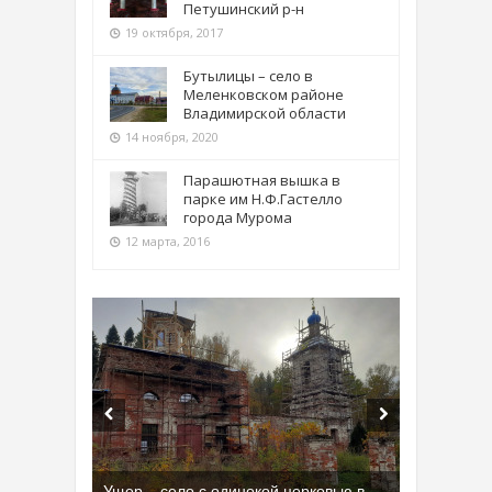
Петушинский р-н
19 октября, 2017
Бутылицы – село в
Меленковском районе
Владимирской области
14 ноября, 2020
Парашютная вышка в
парке им Н.Ф.Гастелло
города Мурома
12 марта, 2016
Ущер – село с одинокой церковью в