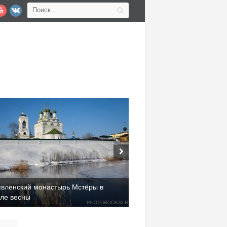
явленский монастырь Мстёры в
але весны