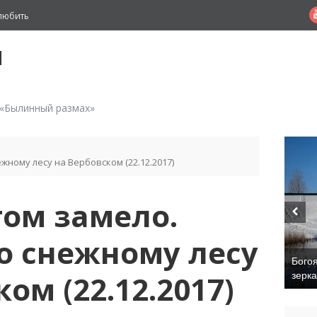
любить
й
 «Былинный размах»
жному лесу на Вербовском (22.12.2017)
ом замело.
о снежному лесу
Бого
ом (22.12.2017)
зерк