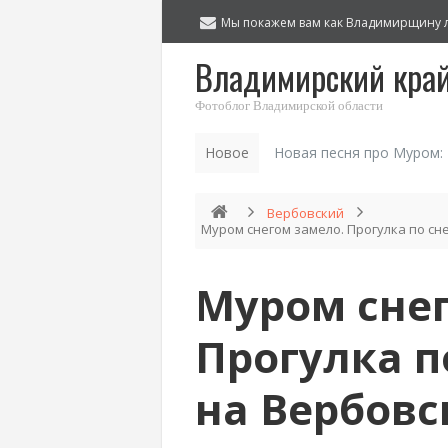
Мы покажем вам как Владимирщину 
Владимирский кра
Фотоблог Владимирской области
Новое
Новая песня про Муром:
Вербовский
Муром снегом замело. Прогулка по сне
Муром снег
Прогулка п
на Вербовск