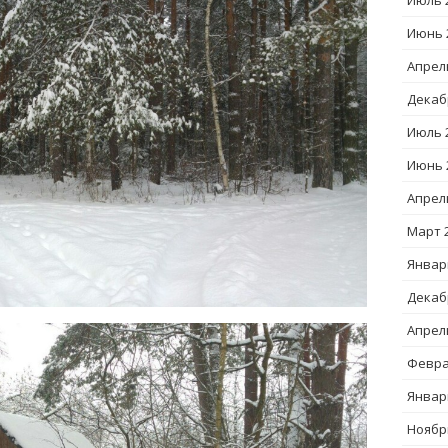
Июль 
Июнь 
Апрел
Декаб
Июль 
Июнь 
Апрел
Март 
Январ
Декаб
Апрел
Февра
Январ
Ноябр