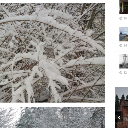
19
14
12 