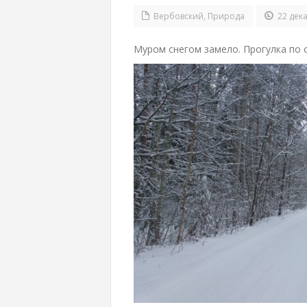
Вербовский
,
Природа
22 дека
Муром снегом замело. Прогулка по с