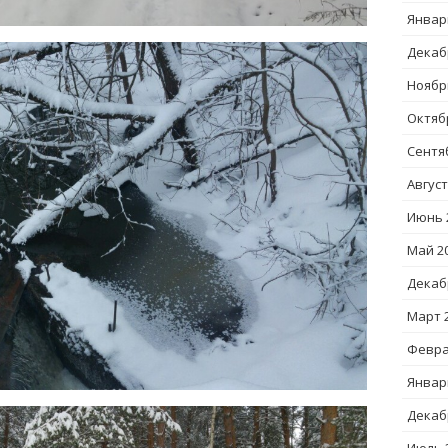
Январ
Декаб
Ноябр
Октяб
Сентя
Август
Июнь 
Май 2
Декаб
Март 
Февра
Январ
Декаб