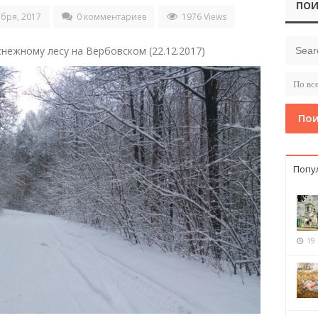
ПОИ
бря, 2017
0 комментариев
1976 Views
нежному лесу на Вербовском (22.12.2017)
Пои
Попу
19