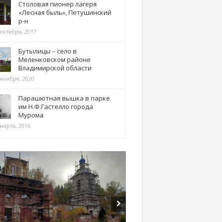
Столовая пионер лагеря
«Лесная быль», Петушинский
р-н
 октября, 2017
Бутылицы – село в
Меленковском районе
Владимирской области
 ноября, 2020
Парашютная вышка в парке
им Н.Ф.Гастелло города
Мурома
марта, 2016