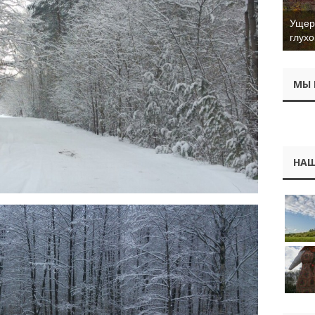
Ущер 
глухо
МЫ 
НАШ