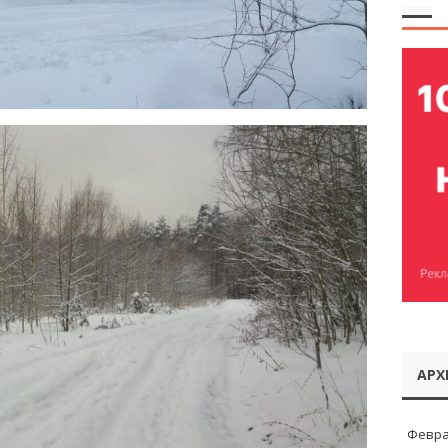
АРХ
Февра