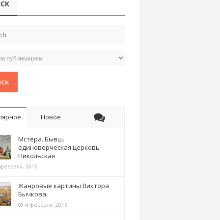
СК
ск
лярное
Новое
Мстёра. Бывш.
единоверческая церковь
Никольская
 февраля, 2016
Жанровые картины Виктора
Бычкова
4 февраля, 2016