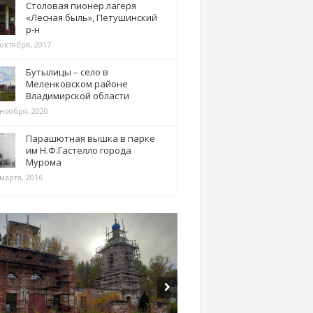
Столовая пионер лагеря
«Лесная быль», Петушинский
р-н
 октября, 2017
Бутылицы – село в
Меленковском районе
Владимирской области
 ноября, 2020
Парашютная вышка в парке
им Н.Ф.Гастелло города
Мурома
марта, 2016