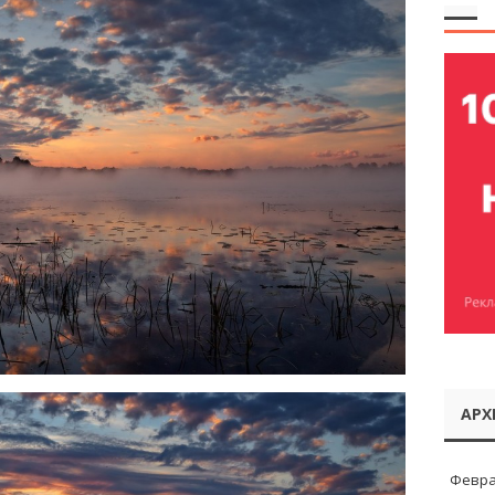
АРХ
Февра