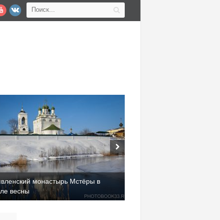
явленский монастырь Мстёры в
але весны