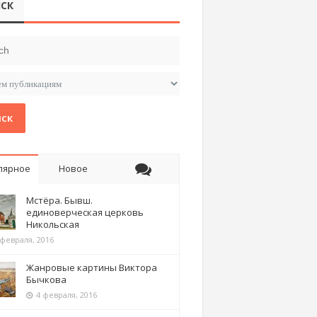
СК
ск
лярное
Новое
Мстёра. Бывш.
единоверческая церковь
Никольская
 февраля, 2016
Жанровые картины Виктора
Бычкова
4 февраля, 2016