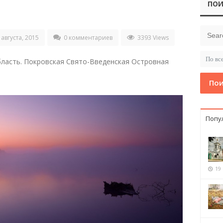
ПОИ
августа, 2015
0 комментариев
3393 Views
бласть. Покровская Свято-Введенская Островная
Пои
Попу
19