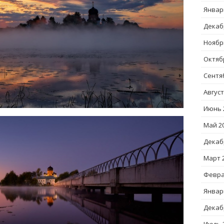
Январ
Декаб
Ноябр
Октяб
Сентя
Август
Июнь 
Май 2
Декаб
Март 
Февра
Январ
Декаб