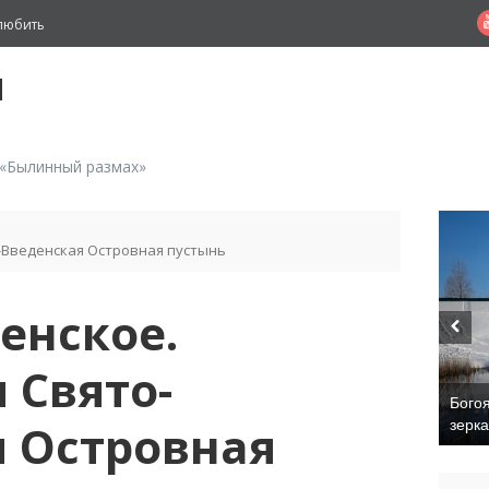
любить
й
 «Былинный размах»
-Введенская Островная пустынь
енское.
 Свято-
Бого
 Островная
зерк