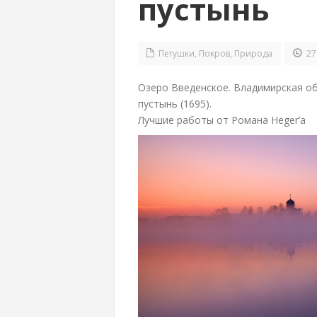
пустынь
Петушки
,
Покров
,
Природа
27 
Озеро Введенское. Владимирская о
пустынь (1695).
Лучшие работы от Романа Heger’а