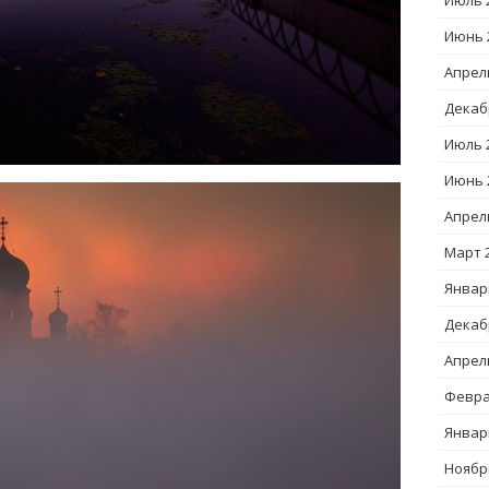
Июль 
Июнь 
Апрел
Декаб
Июль 
Июнь 
Апрел
Март 
Январ
Декаб
Апрел
Февра
Январ
Ноябр