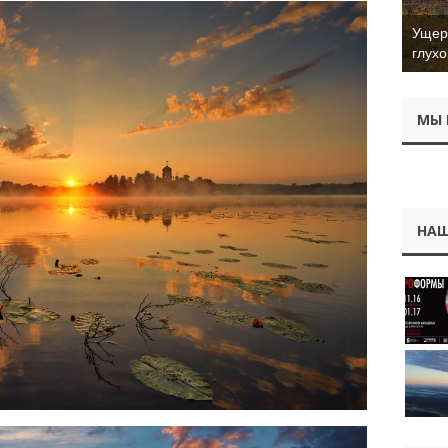
Ущер 
глухо
МЫ 
НАШ