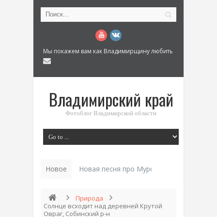
Мы покажем вам как Владимирщину любить
Владимирский край
Фотоблог Владимирской области
Новое
Новая песня про Муром: «Былинный разм
Природа
Солнце всходит над деревней Крутой
Овраг, Собинский р-н