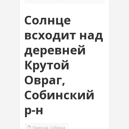
Солнце
всходит над
деревней
Крутой
Овраг,
Собинский
р-н
Природа
,
Собинка