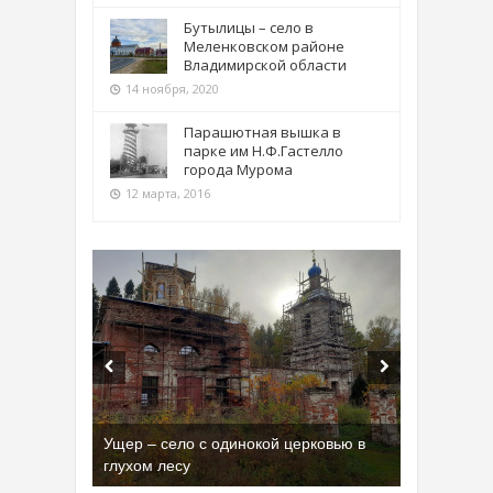
Бутылицы – село в
Меленковском районе
Владимирской области
14 ноября, 2020
Парашютная вышка в
парке им Н.Ф.Гастелло
города Мурома
12 марта, 2016
Ущер – село с одинокой церковью в
глухом лесу