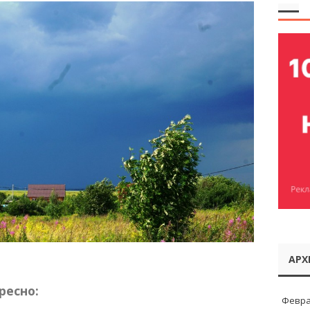
АРХ
ресно:
Февра