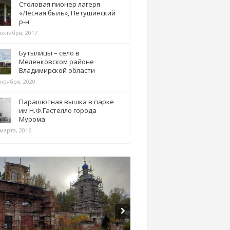
Столовая пионер лагеря
«Лесная быль», Петушинский
р-н
 октября, 2017
Бутылицы – село в
Меленковском районе
Владимирской области
 ноября, 2020
Парашютная вышка в парке
им Н.Ф.Гастелло города
Мурома
марта, 2016