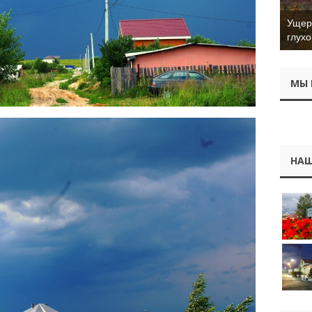
Ущер 
глухо
МЫ 
НАШ