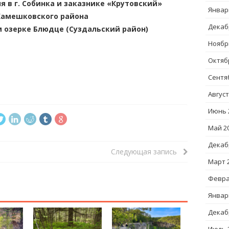
я в г. Собинка и заказнике «Крутовский»
Январ
Камешковского района
Декаб
 озерке Блюдце (Суздальский район)
Ноябр
Октяб
Сентя
Август
Июнь 
Май 2
Декаб
Следующая запись
Март 
Февра
Январ
Декаб