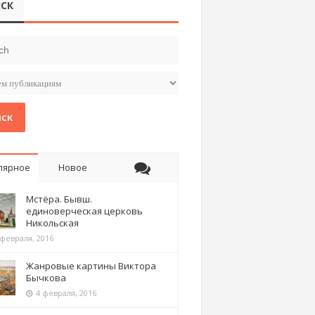
СК
ск
лярное
Новое
Мстёра. Бывш.
единоверческая церковь
Никольская
 февраля, 2016
Жанровые картины Виктора
Бычкова
4 февраля, 2016