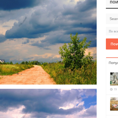
ПОИ
Пои
Попу
19