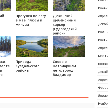
Июль 
Июнь 
ий
Прогулка по лесу
Дюкинский
Апрел
в мае: плюсы и
щебёночный
Декаб
минусы
карьер
(Судогодский
Июль 
район)
Июнь 
Апрел
Март 
жки-
Природа
Снова о
Январ
марте
Суздальского
Патриаршем…
ка
района
лето, город
Декаб
го
Владимир
Апрел
Февра
Январ
Ноябр