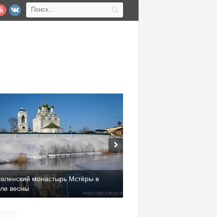
явленский монастырь Мстёры в
але весны