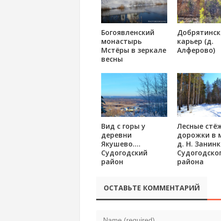
Богоявленский
Добрятинск
монастырь
карьер (д.
Мстёры в зеркале
Алферово)
весны
Вид с горы у
Лесные стё
деревни
дорожки в 
Якушево….
д. Н. Занин
Судогодский
Судогодско
район
района
ОСТАВЬТЕ КОММЕНТАРИЙ