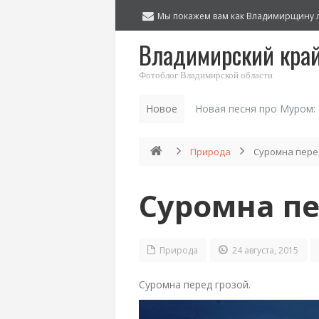
Мы покажем вам как Владимирщину 
Владимирский кра
Фотоблог Владимирской области
Новое
Новая песня про Муром:
Природа
Суромна пере
Суромна пе
Природа
24 августа, 2015
Суромна перед грозой.