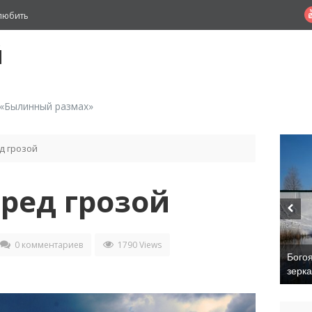
любить
й
 «Былинный размах»
д грозой
ред грозой
0 комментариев
1790 Views
Бого
зерк