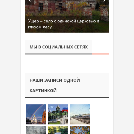
Ущер – село с одинокой церковью в
Бывшая танковая часть имени Сухэ-
глухом лесу
Батора во Владимире
МЫ В СОЦИАЛЬНЫХ СЕТЯХ
НАШИ ЗАПИСИ ОДНОЙ
КАРТИНКОЙ