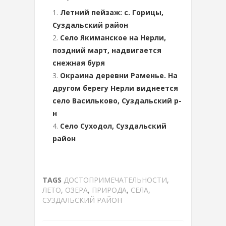
Летний пейзаж: с. Горицы,
Суздальский район
Село Якиманское на Нерли,
поздний март, надвигается
снежная буря
Окраина деревни Раменье. На
другом берегу Нерли виднеется
село Васильково, Суздальский р-
н
Село Суходол, Суздальский
район
TAGS
ДОСТОПРИМЕЧАТЕЛЬНОСТИ
,
ЛЕТО
,
ОЗЕРА
,
ПРИРОДА
,
СЕЛА
,
СУЗДАЛЬСКИЙ РАЙОН