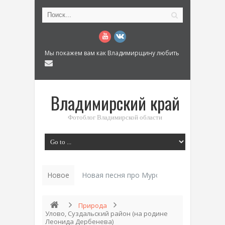
Мы покажем вам как Владимирщину любить
Владимирский край
Фотоблог Владимирской области
Новое
Новая песня про Муром: «Былинный разм
Природа
Улово, Суздальский район (на родине
Леонида Дербенева)