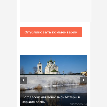
Богоявленский монастырь Мстёры в
зеркале весны
Добрятинский карьер (д. Алферово)