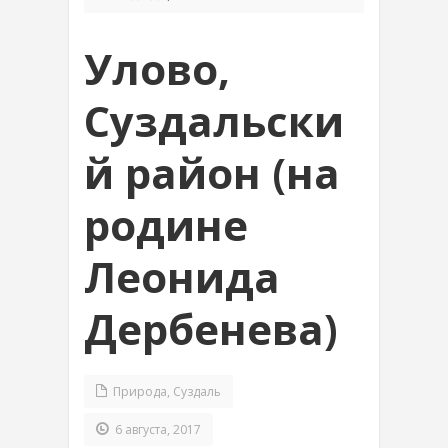
Улово,
Суздальски
й район (на
родине
Леонида
Дербенева)
Природа
,
Суздаль
6 августа, 2017