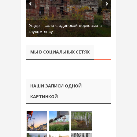
Ущер – село с одинокой церковью в
Бывшая танковая часть имени Сухэ-
глухом лесу
Батора во Владимире
МЫ В СОЦИАЛЬНЫХ СЕТЯХ
НАШИ ЗАПИСИ ОДНОЙ
КАРТИНКОЙ