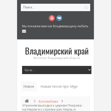
Мы покажем вам как Владимирщину любить
Владимирский край
Фотоблог Владимирской области
Новое
История «Дома Куренкова» в Коврове по
Боголюбово
Утренняя выходка к церкви Покрова-
на-Нерли и к стрелке рек Нерль и