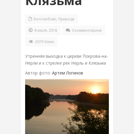
Клязьма
Боголюбово
,
Природа
8 июля, 2018
0 комментариев
2079 Views
Утренняя выходка к церкви Покрова-на-
Нерли и к стрелке рек Нерль и Клязьма
Автор фото:
Артем Логинов