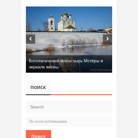
Богоявленский монастырь Мстёры в
зеркале весны
Добрятинский карьер (д. Алферово)
ПОИСК
Поиск