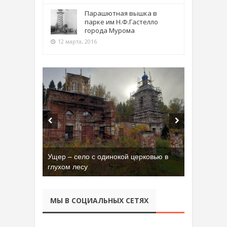
Парашютная вышка в
парке им Н.Ф.Гастелло
города Мурома
12 марта, 2016
Ущер – село с одинокой церковью в
Бывшая танковая часть имени Сухэ-
глухом лесу
Батора во Владимире
МЫ В СОЦИАЛЬНЫХ СЕТЯХ