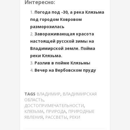
Интересно:
Погода под -30, а река Клязьма
под городом Ковровом
разморозилась
Завораживающая красота
настоящей русской зимы на
Владимирской земле. Пойма
реки Клязьма.
Разлив в пойме Клязьмы
Вечер на Вербовском пруду
TAGS
ВЛАДИМИР
,
ВЛАДИМИРСКАЯ
ОБЛАСТЬ
,
ДОСТОПРИМЕЧАТЕЛЬНОСТИ
,
КЛЯЗЬМА
,
ПРИРОДА
,
ПРИРОДНЫЕ
ЯВЛЕНИЯ
,
РАССВЕТЫ
,
РЕКИ