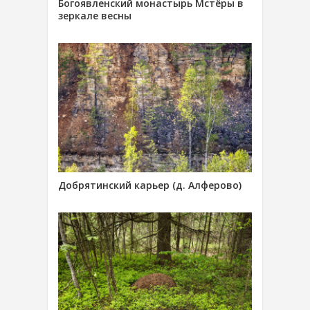
Богоявленский монастырь Мстёры в
зеркале весны
Добрятинский карьер (д. Алферово)