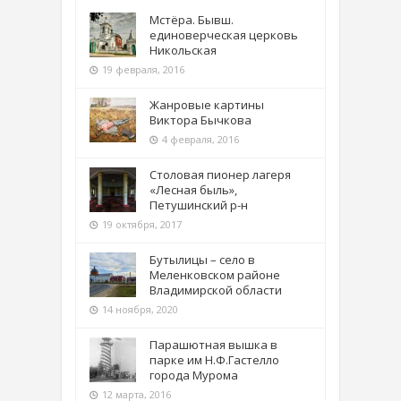
Мстёра. Бывш.
единоверческая церковь
Никольская
19 февраля, 2016
Жанровые картины
Виктора Бычкова
4 февраля, 2016
Столовая пионер лагеря
«Лесная быль»,
Петушинский р-н
19 октября, 2017
Бутылицы – село в
Меленковском районе
Владимирской области
14 ноября, 2020
Парашютная вышка в
парке им Н.Ф.Гастелло
города Мурома
12 марта, 2016