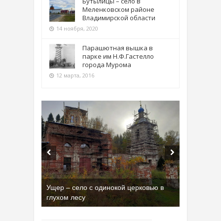
Бутылицы – село в
Меленковском районе
Владимирской области
14 ноября, 2020
Парашютная вышка в
парке им Н.Ф.Гастелло
города Мурома
12 марта, 2016
Ущер – село с одинокой церковью в
глухом лесу