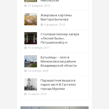
Никольская
19 февраля, 2016
Жанровые картины
Виктора Бычкова
4 февраля, 2016
Столовая пионер лагеря
«Лесная быль»,
Петушинский р-н
19 октября, 2017
Бутылицы – село в
Меленковском районе
Владимирской области
14 ноября, 2020
Парашютная вышка в
парке им Н.Ф.Гастелло
города Мурома
12 марта, 2016