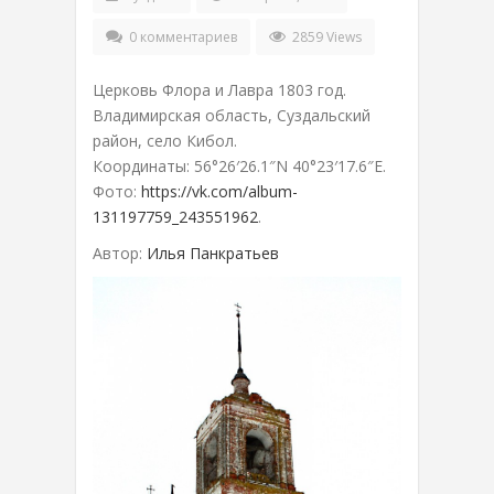
0 комментариев
2859 Views
Церковь Флора и Лавра 1803 год.
Владимирская область, Суздальский
район, село Кибол.
Координаты: 56°26′26.1″N 40°23′17.6″E.
Фото:
https://vk.com/album-
131197759_243551962
.
Автор:
Илья Панкратьев