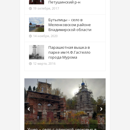
Петушинский р-н
19 октября, 2017
Бутылицы – село в
Меленковском районе
Владимирской области
14 ноября, 2020
Парашютная вышка в
парке им Н.Ф.Гастелло
города Мурома
12 марта, 2016
Бывшая танковая часть имени Сухэ-