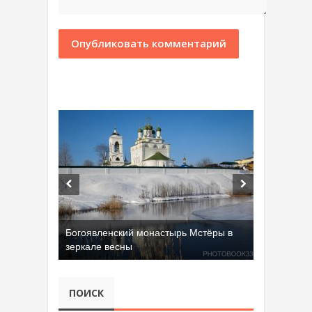
Добрятинский карьер (д. Алферово)
ПОИСК