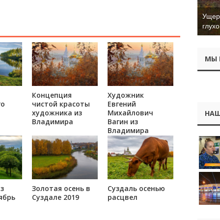
Ущер 
глухо
МЫ 
Концепция
Художник
го
чистой красоты
Евгений
художника из
Михайлович
НАШ
Владимира
Вагин из
Владимира
з
Золотая осень в
Суздаль осенью
ябрь
Суздале 2019
расцвел