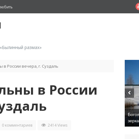
любить
й
 «Былинный размах»
 в России вечера, г. Суздаль
льны в России
Суздаль
Бого
зерк
0 комментариев
2414 Views