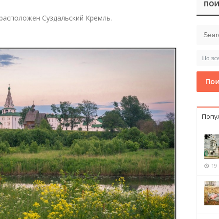
ПОИ
 расположен Суздальский Кремль.
Пои
Попу
19