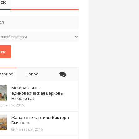
СК
ск
лярное
Новое
Мстёра. Бывш.
единоверческая церковь
Никольская
 февраля, 2016
Жанровые картины Виктора
Бычкова
4 февраля, 2016