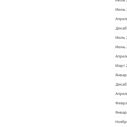
Июль 
Июнь 
Апрел
Декаб
Июль 
Июнь 
Апрел
Март 
Январ
Декаб
Апрел
Февра
Январ
Ноябр