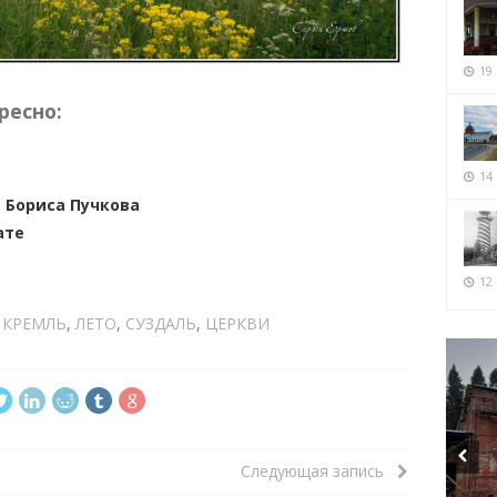
19
ресно:
14
 Бориса Пучкова
ате
12 
,
КРЕМЛЬ
,
ЛЕТО
,
СУЗДАЛЬ
,
ЦЕРКВИ
Следующая запись