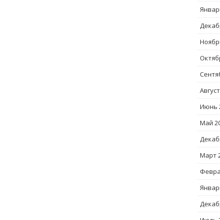
Январ
Декаб
Ноябр
Октяб
Сентя
Август
Июнь 
Май 2
Декаб
Март 
Февра
Январ
Декаб