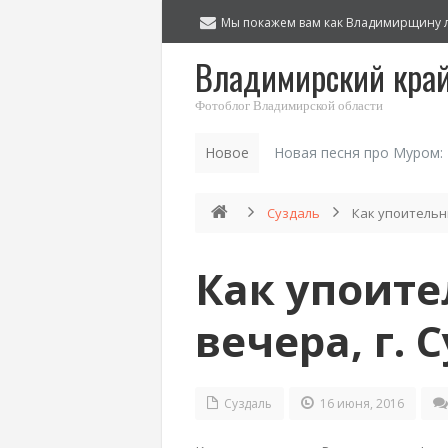
Мы покажем вам как Владимирщину 
Владимирский кра
Фотоблог Владимирской области
Новое
Новая песня про Муром:
Суздаль
Как упоительны
Как упоите
вечера, г. 
Суздаль
16 июня, 2016