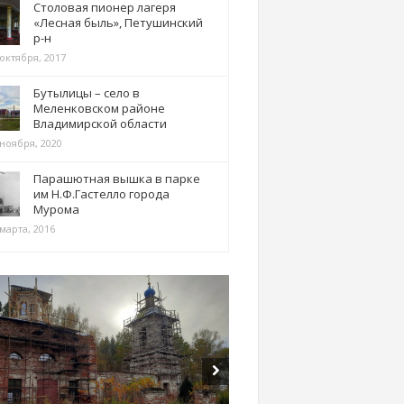
Столовая пионер лагеря
«Лесная быль», Петушинский
р-н
 октября, 2017
Бутылицы – село в
Меленковском районе
Владимирской области
 ноября, 2020
Парашютная вышка в парке
им Н.Ф.Гастелло города
Мурома
марта, 2016