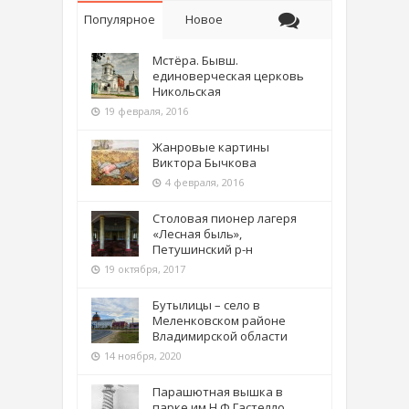
Популярное
Новое
Мстёра. Бывш.
единоверческая церковь
Никольская
19 февраля, 2016
Жанровые картины
Виктора Бычкова
4 февраля, 2016
Столовая пионер лагеря
«Лесная быль»,
Петушинский р-н
19 октября, 2017
Бутылицы – село в
Меленковском районе
Владимирской области
14 ноября, 2020
Парашютная вышка в
парке им Н.Ф.Гастелло