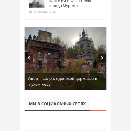
парке им Н.Ф.Гастелло
города Мурома
12 марта, 2016
Ущер – село с одинокой церковью в
Бывшая танковая часть имени Сухэ-
глухом лесу
Батора во Владимире
МЫ В СОЦИАЛЬНЫХ СЕТЯХ