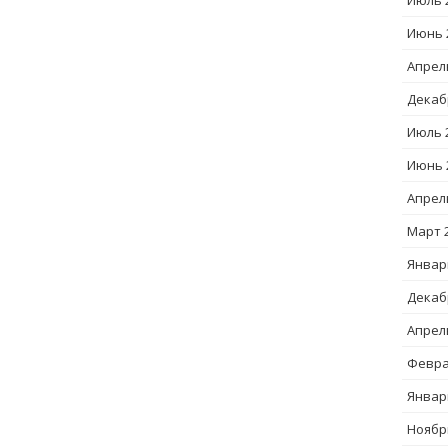
Июль 
Июнь 
Апрел
Декаб
Июль 
Июнь 
Апрел
Март 
Январ
Декаб
Апрел
Февра
Январ
Ноябр