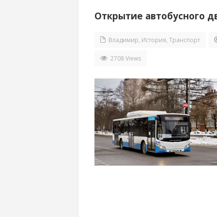
Открытие автобусного д
Владимир
,
История
,
Транспорт
2708 Views