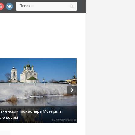
явленский монастырь Мстёры в
але весны