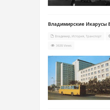
Владимирские Икарусы 80-
Владимир
,
История
,
Транспорт
3638 Views