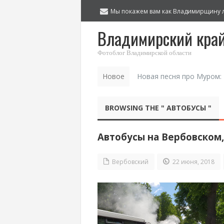
Мы покажем вам как Владимирщину 
Владимирский кра
Фотоблог Владимирской области
Новое
Новая песня про Муром:
BROWSING THE " АВТОБУСЫ "
Автобусы на Вербовском,
Вербовский
22 июня, 2018