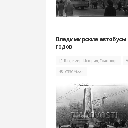
Владимирские автобусы ЛА
годов
Владимир
,
История
,
Транспорт
6536 Views