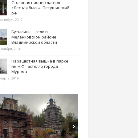
Столовая пионер лагеря
«Лесная быль», Петушинский
р-н
 октября, 2017
Бутылицы – село в
Меленковском районе
Владимирской области
 ноября, 2020
Парашютная вышка в парке
им Н.Ф.Гастелло города
Мурома
марта, 2016