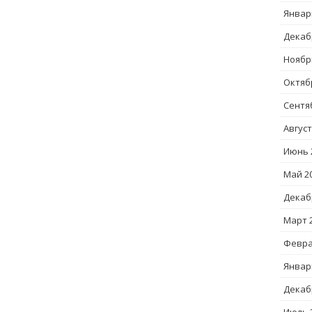
Январ
Декаб
Ноябр
Октяб
Сентя
Август
Июнь 
Май 2
Декаб
Март 
Февра
Январ
Декаб