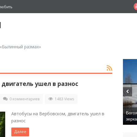
любить
й
 «Былинный размах»
 двигатель ушел в разнос
0 комментариев
1483 Views
Бого
Автобусы на Вербовском, двигатель ушел в
зерк
разнос
Далее