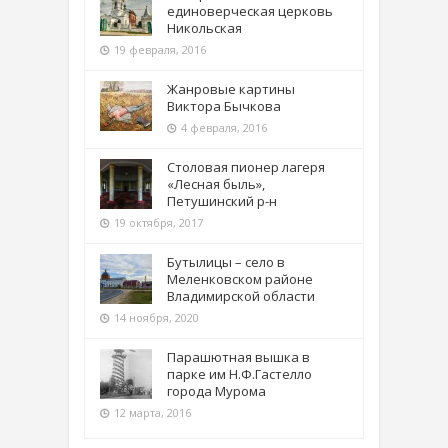
единоверческая церковь
Никольская
19 февраля, 2016
Жанровые картины
Виктора Бычкова
4 февраля, 2016
Столовая пионер лагеря
«Лесная быль»,
Петушинский р-н
19 октября, 2017
Бутылицы – село в
Меленковском районе
Владимирской области
14 ноября, 2020
Парашютная вышка в
парке им Н.Ф.Гастелло
города Мурома
12 марта, 2016