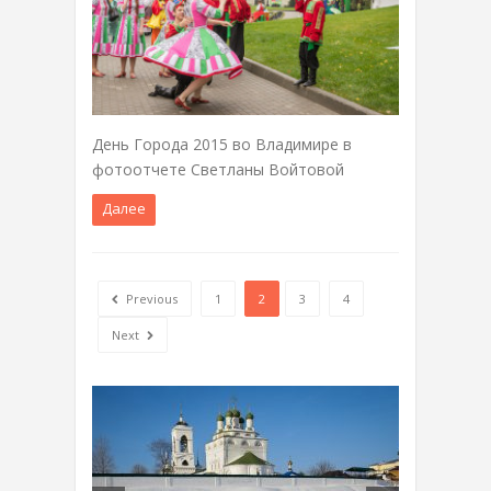
День Города 2015 во Владимире в
фотоотчете Светланы Войтовой
Далее
Previous
1
2
3
4
Next