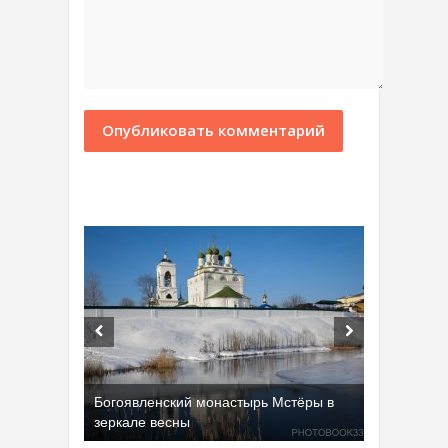
Добрятинский карьер (д. Алферово)