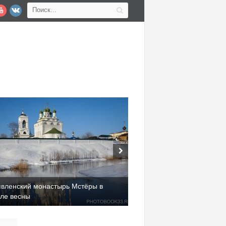
явленский монастырь Мстёры в
але весны