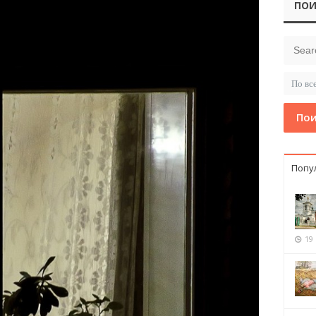
ПОИ
Пои
Попу
19