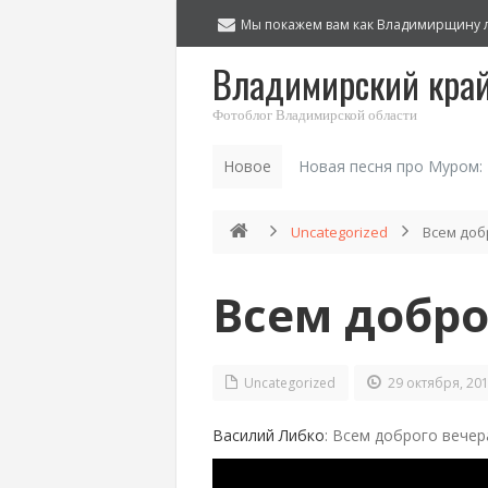
Мы покажем вам как Владимирщину 
Владимирский кра
Фотоблог Владимирской области
Новое
Новая песня про Муром:
Uncategorized
Всем доб
Всем добро
Uncategorized
29 октября, 20
Василий Либко
: Всем доброго вечер