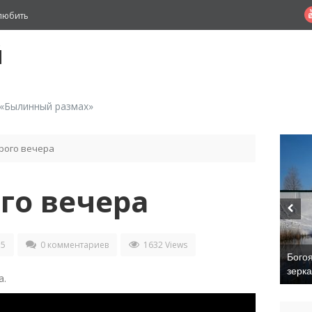
любить
й
 «Былинный размах»
рого вечера
го вечера
15
0 комментариев
1632 Views
Бого
зерк
а.