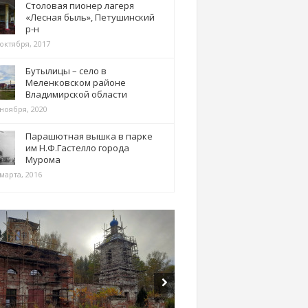
Столовая пионер лагеря
«Лесная быль», Петушинский
р-н
 октября, 2017
Бутылицы – село в
Меленковском районе
Владимирской области
 ноября, 2020
Парашютная вышка в парке
им Н.Ф.Гастелло города
Мурома
марта, 2016