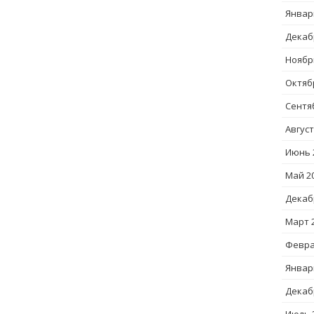
Январ
Декаб
Ноябр
Октяб
Сентя
Август
Июнь 
Май 2
Декаб
Март 
Февра
Январ
Декаб