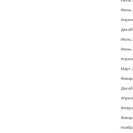
Июль 
Июнь 
Апрел
Декаб
Июль 
Июнь 
Апрел
Март 
Январ
Декаб
Апрел
Февра
Январ
Ноябр