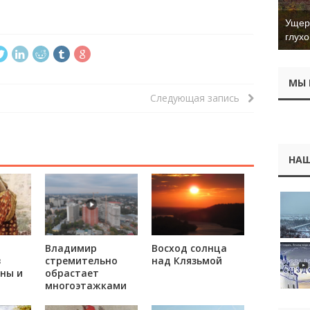
Ущер 
глухо
МЫ 
Следующая запись
НАШ
Владимир
Восход солнца
в
стремительно
над Клязьмой
ны и
обрастает
многоэтажками