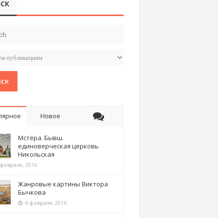
СК
ск
лярное
Новое
Мстёра. Бывш.
единоверческая церковь
Никольская
 февраля, 2016
Жанровые картины Виктора
Бычкова
4 февраля, 2016