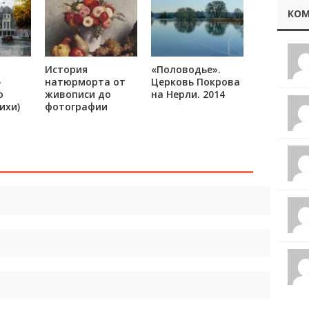
КОМ
История
«Половодье».
»
натюрморта от
Церковь Покрова
о
живописи до
на Нерли. 2014
ихи)
фотографии