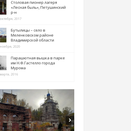
Столовая пионер лагеря
«Лесная быль», Петушинский
р-н
 октября, 2017
Бутылицы – село в
Меленковском районе
Владимирской области
 ноября, 2020
Парашютная вышка в парке
им Н.Ф.Гастелло города
Мурома
марта, 2016