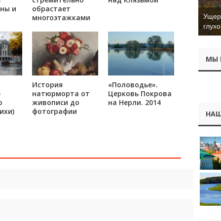
ны и
обрастает
Ущер 
многоэтажками
глухо
МЫ 
История
«Половодье».
»
натюрморта от
Церковь Покрова
о
живописи до
на Нерли. 2014
ихи)
фотографии
НАШ