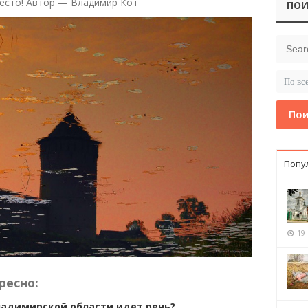
есто! Автор — Владимир Кот
ПОИ
Пои
Попу
19
ресно:
Владимирской области идет речь?