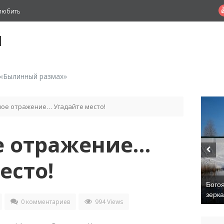
любить
й
 «Былинный размах»
ое отражение… Угадайте место!
е отражение…
есто!
Бого
зерк
0 комментариев
994 Views