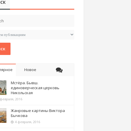
СК
ск
лярное
Новое
Мстёра. Бывш.
единоверческая церковь
Никольская
 февраля, 2016
Жанровые картины Виктора
Бычкова
4 февраля, 2016