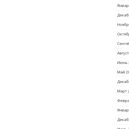
Январ
Декаб
Ноябр
Октяб
Сентя
Август
Июнь 
Май 2
Декаб
Март 
Февра
Январ
Декаб