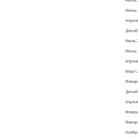
Июль 
Июнь 
Апрел
Декаб
Июль 
Июнь 
Апрел
Март 
Январ
Декаб
Апрел
Февра
Январ
Ноябр