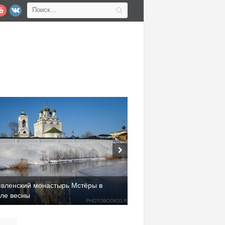
явленский монастырь Мстёры в
але весны