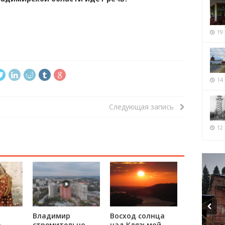
19
14
Следующая запись
12 
Владимир
Восход солнца
в
стремительно
над Клязьмой