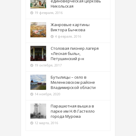
единоверческая церковь
Никольская
19 февраля, 2016
Жанровые картины
Виктора Бычкова
4 февраля, 2016
Столовая пионер лагеря
«Лесная быль»,
Петушинский р-н
19 октября, 2017
Бутылицы – село в
Меленковском районе
Владимирской области
14 ноября, 2020
Парашютная вышка в
парке им Н.Ф.Гастелло
города Мурома
12 марта, 2016