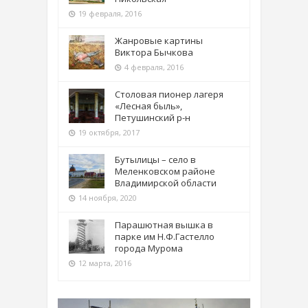
19 февраля, 2016
Жанровые картины
Виктора Бычкова
4 февраля, 2016
Столовая пионер лагеря
«Лесная быль»,
Петушинский р-н
19 октября, 2017
Бутылицы – село в
Меленковском районе
Владимирской области
14 ноября, 2020
Парашютная вышка в
парке им Н.Ф.Гастелло
города Мурома
12 марта, 2016