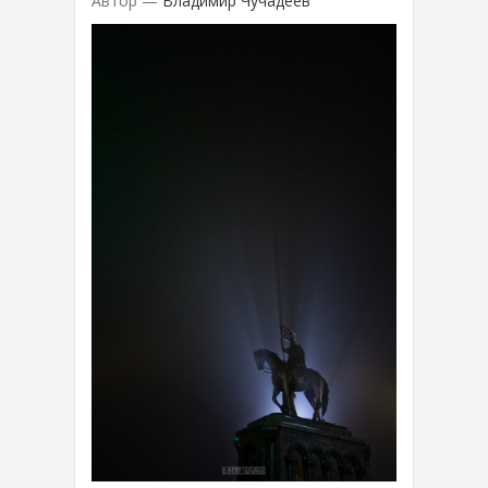
Автор —
Владимир Чучадеев